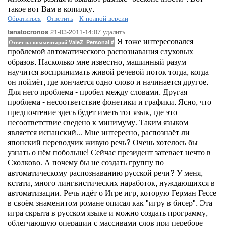
такое вот Вам в копилку.
Обратиться
-
Ответить
-
К полной версии
21-03-2011-14:07
удалить
tanatocronos
Я тоже интересовался
Ответ на комментарий ValeZ_Personal
#
проблемой автоматического распознавания слуховых
образов. Насколько мне известно, машинный разум
научится воспринимать живой речевой поток тогда, когда
он поймёт, где кончается одно слово и начинается другое.
Для него проблема - пробел между словами. Другая
проблема - несоответствие фонетики и графики. Ясно, что
предпочтение здесь будет иметь тот язык, где это
несоответствие сведено к минимуму. Таким языком
является испанский... Мне интересно, распознаёт ли
японский переводчик живую речь? Очень хотелось бы
узнать о нём побольше! Сейчас президент затевает нечто в
Сколково. А почему бы не создать группу по
автоматическому распознаванию русской речи? У меня,
кстати, много лингвистических наработок, нуждающихся в
автоматизации. Речь идёт о Игре игр, которую Герман Гессе
в своём знаменитом романе описал как "игру в бисер". Эта
игра скрыта в русском языке и можно создать программу,
облегчающую операции с массивами слов при переборе