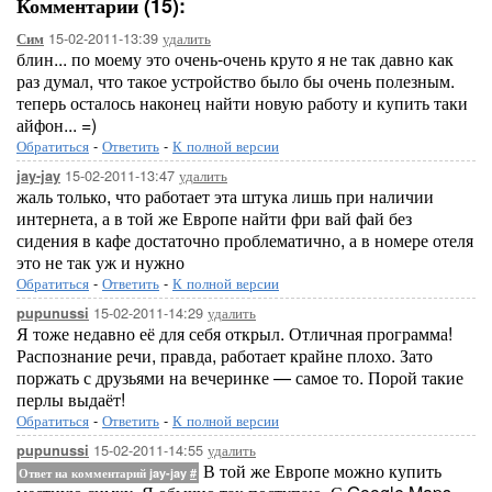
Комментарии (15):
15-02-2011-13:39
удалить
Сим
блин... по моему это очень-очень круто я не так давно как
раз думал, что такое устройство было бы очень полезным.
теперь осталось наконец найти новую работу и купить таки
айфон... =)
Обратиться
-
Ответить
-
К полной версии
15-02-2011-13:47
удалить
jay-jay
жаль только, что работает эта штука лишь при наличии
интернета, а в той же Европе найти фри вай фай без
сидения в кафе достаточно проблематично, а в номере отеля
это не так уж и нужно
Обратиться
-
Ответить
-
К полной версии
15-02-2011-14:29
удалить
pupunussi
Я тоже недавно её для себя открыл. Отличная программа!
Распознание речи, правда, работает крайне плохо. Зато
поржать с друзьями на вечеринке — самое то. Порой такие
перлы выдаёт!
Обратиться
-
Ответить
-
К полной версии
15-02-2011-14:55
удалить
pupunussi
В той же Европе можно купить
Ответ на комментарий jay-jay
#