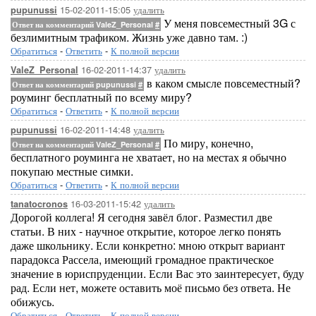
15-02-2011-15:05
удалить
pupunussi
У меня повсеместный 3G с
Ответ на комментарий ValeZ_Personal
#
безлимитным трафиком. Жизнь уже давно там. :)
Обратиться
-
Ответить
-
К полной версии
16-02-2011-14:37
удалить
ValeZ_Personal
в каком смысле повсеместный?
Ответ на комментарий pupunussi
#
роуминг бесплатный по всему миру?
Обратиться
-
Ответить
-
К полной версии
16-02-2011-14:48
удалить
pupunussi
По миру, конечно,
Ответ на комментарий ValeZ_Personal
#
бесплатного роуминга не хватает, но на местах я обычно
покупаю местные симки.
Обратиться
-
Ответить
-
К полной версии
16-03-2011-15:42
удалить
tanatocronos
Дорогой коллега! Я сегодня завёл блог. Разместил две
статьи. В них - научное открытие, которое легко понять
даже школьнику. Если конкретно: мною открыт вариант
парадокса Рассела, имеющий громадное практическое
значение в юриспруденции. Если Вас это заинтересует, буду
рад. Если нет, можете оставить моё письмо без ответа. Не
обижусь.
Обратиться
-
Ответить
-
К полной версии