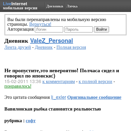
Live
Internet
Дневники
Личка
мобильная версия
Вы были перенаправлены на мобильную версию
страницы.
Вернуться!
Авторизация
Дневник
ValeZ_Personal
Лента друзей
-
Дневник
-
Полная версия
Не пропустите,это невероятно! Полчаса сидел и
говорил по японски:)
15-02-2011 13:36
к комментариям
-
к полной версии
-
понравилось!
Это цитата сообщения
lj_exler
Оригинальное сообщение
Вавилонская рыбка становится реальностью
рубрика :
софт