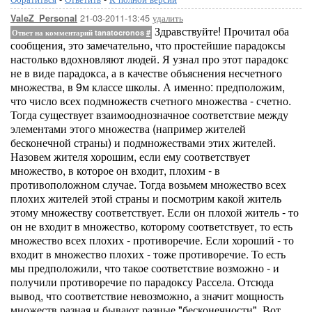
21-03-2011-13:45
удалить
ValeZ_Personal
Здравствуйте! Прочитал оба
Ответ на комментарий tanatocronos
#
сообщения, это замечательно, что простейшие парадоксы
настолько вдохновляют людей. Я узнал про этот парадокс
не в виде парадокса, а в качестве объяснения несчетного
множества, в 9м классе школы. А именно: предположим,
что число всех подмножеств счетного множества - счетно.
Тогда существует взаимооднозначное соответствие между
элементами этого множества (например жителей
бесконечной страны) и подмножествами этих жителей.
Назовем жителя хорошим, если ему соответствует
множество, в которое он входит, плохим - в
противоположном случае. Тогда возьмем множество всех
плохих жителей этой страны и посмотрим какой житель
этому множеству соответствует. Если он плохой житель - то
он не входит в множество, которому соответствует, то есть
множество всех плохих - противоречие. Если хороший - то
входит в множество плохих - тоже противоречие. То есть
мы предположили, что такое соответствие возможно - и
получили противоречие по парадоксу Рассела. Отсюда
вывод, что соответствие невозможно, а значит мощность
множеств разная и бывают разные "бесконечности". Вот