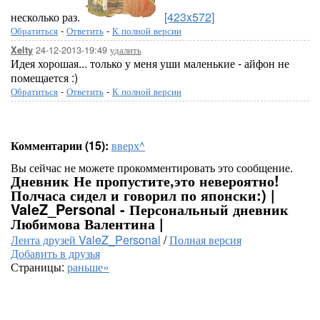
несколько раз.
[423x572]
Обратиться
-
Ответить
-
К полной версии
24-12-2013-19:49
удалить
Xelty
Идея хорошая... только у меня уши маленькие - айфон не
помещается :)
Обратиться
-
Ответить
-
К полной версии
Комментарии (15):
вверх^
Вы сейчас не можете прокомментировать это сообщение.
Дневник Не пропустите,это невероятно!
Полчаса сидел и говорил по японски:) |
ValeZ_Personal - Персональный дневник
Любимова Валентина |
Лента друзей ValeZ_Personal
/
Полная версия
Добавить в друзья
Страницы:
раньше»