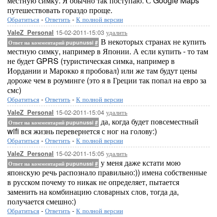
местную симку. Я обычно так поступаю. С Google Maps
путешествовать гораздо проще.
Обратиться
-
Ответить
-
К полной версии
15-02-2011-15:03
удалить
ValeZ_Personal
В некоторых странах не купить
Ответ на комментарий pupunussi
#
местную симку, например в Японии. А если купить - то там
не будет GPRS (туристическая симка, например в
Иордании и Марокко я пробовал) или же там будут цены
дороже чем в роуминге (это я в Греции так попал на евро за
смс)
Обратиться
-
Ответить
-
К полной версии
15-02-2011-15:04
удалить
ValeZ_Personal
да, когда будет повсеместный
Ответ на комментарий pupunussi
#
wifi вся жизнь перевернется с ног на голову:)
Обратиться
-
Ответить
-
К полной версии
15-02-2011-15:05
удалить
ValeZ_Personal
у меня даже кстати мою
Ответ на комментарий pupunussi
#
японскую речь распознало правильно:)) имена собственные
в русском почему то никак не определяет, пытается
заменить на комбинацию словарных слов, тогда да,
получается смешно:)
Обратиться
-
Ответить
-
К полной версии