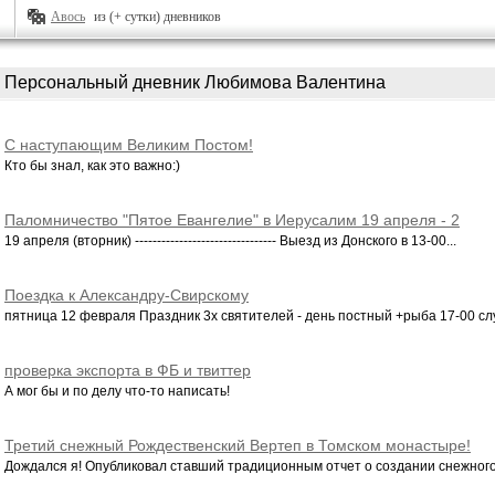
Авось
из (+ сутки) дневников
Персональный дневник Любимова Валентина
С наступающим Великим Постом!
Кто бы знал, как это важно:)
Паломничество "Пятое Евангелие" в Иерусалим 19 апреля - 2
мая
19 апреля (вторник) -------------------------------- Выезд из Донского в 13-00...
Поездка к Александру-Свирскому
пятница 12 февраля Праздник 3х святителей - день постный +рыба 17-00 слу
проверка экспорта в ФБ и твиттер
А мог бы и по делу что-то написать!
Третий снежный Рождественский Вертеп в Томском монастыре!
Дождался я! Опубликовал ставший традиционным отчет о создании снежного 