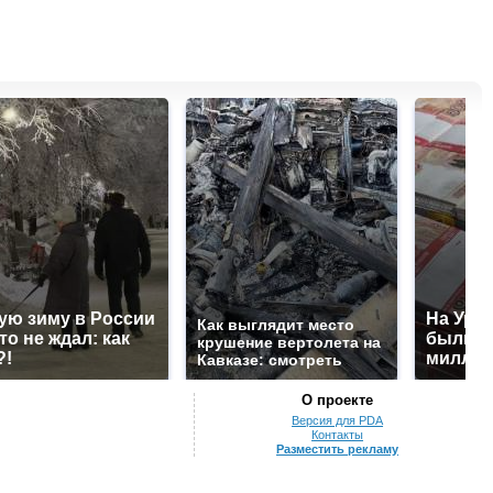
ую зиму в России
На Урал
Как выглядит место
то не ждал: как
были у
крушение вертолета на
?!
миллио
Кавказе: смотреть
О проекте
Версия для PDA
Контакты
Разместить рекламу