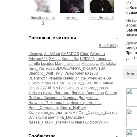
(5)
LiRu 
пузыр
Дикий котёнок
нетман
свящДмитрий
Не пр
В
японс
Вавил
замеч
Постоянные читатели
-
Дочке
Все (1894)
минут
Трога
-Ksenya-
AmAyfaar
CAZADOR
Chert
Cymylau
дневн
Edward666
GMaija
Krona_Sat
LUIZA23
Lamerna
Loretta
Lusidus
Marginalisimus
Mirosslava
MsTataka
Nina_Yashkova
SMUGLYANKA_KRASAVITSA
Виде
Sternbild_Wolf
TiViVi
ValeZ
Valensia1953
Valentinych
Velansa
center_of_the_world
eole-69
luikorol
olga53
Ваша_ТАНЯ_идущая_по_Судьбе
Герыч
ДИАДЕМА
Ефр
Ирина_Александровна
Кобыло-кошка
Лаконика
Лариса_Воронина
Ленген
Любовь_Кочергина
Марина_Джиджоева
Наталья_П_Коноплева
Никто_кроме_нас
Нина_Симоненко
Опять_ИрИшА
Солнечная_погода
ТаткаМи
Фея_Света_и_Цветов
Элла-Элизабет
Яна_Малыхина
газета_Пятый_элемент
милена70
фортунчик
Сообщества
-