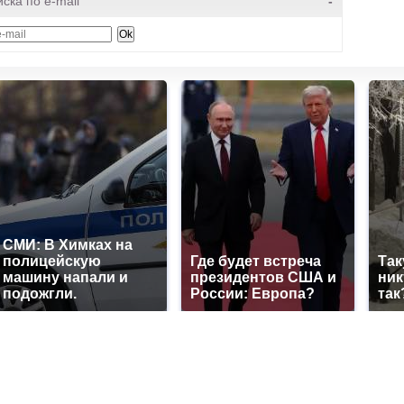
ска по e-mail
-
СМИ: В Химках на
полицейскую
Где будет встреча
Так
машину напали и
президентов США и
ник
подожгли.
России: Европа?
так