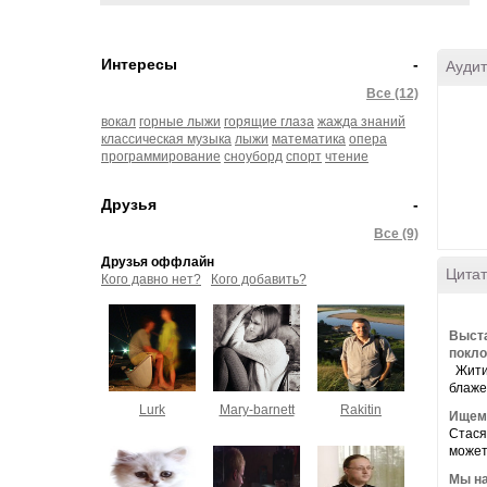
Интересы
-
Аудит
Все (12)
вокал
горные лыжи
горящие глаза
жажда знаний
классическая музыка
лыжи
математика
опера
программирование
сноуборд
спорт
чтение
Друзья
-
Все (9)
Друзья оффлайн
Цитат
Кого давно нет?
Кого добавить?
Выста
покло
Житие
блаже
Lurk
Mary-barnett
Rakitin
Ищем
Стася
может
Мы на