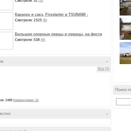
Смотрели: 51
(3)
Караоке и сакэ, Firestarter и TSUNAMI -
Смотрели: 1525
(9)
Большие оперные певцы и певицы, на фести
Смотрели: 538
(9)
ка
-
Все (3)
Поиск п
ли: 1488
Комментарии: 10
естно
-