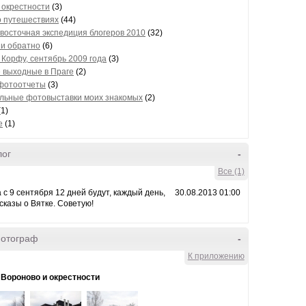
и окрестности
(3)
о путешествиях
(44)
восточная экспедиция блогеров 2010
(32)
 и обратно
(6)
 Корфу, сентябрь 2009 года
(3)
 выходные в Праге
(2)
фотоотчеты
(3)
льные фотовыставки моих знакомых
(2)
1)
е
(1)
лог
-
Все (1)
а с 9 сентября 12 дней будут, каждый день,
30.08.2013 01:00
казы о Вятке. Советую!
фотограф
-
К приложению
 Вороново и окрестности