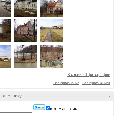
В серии 20 фотографий
Это приложение
•
Все приложения»
о дневнику
-
в этом дневнике