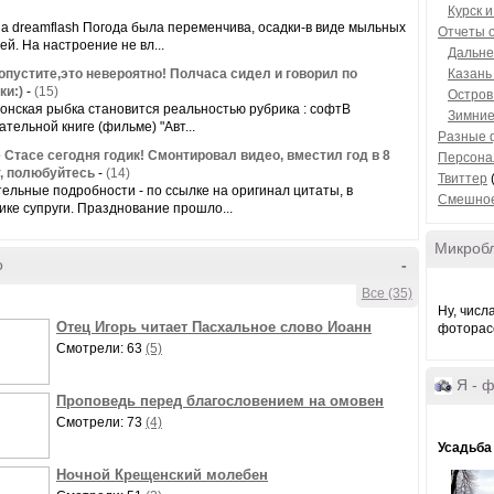
Курск 
на dreamflash Погода была переменчива, осадки-в виде мыльных
Отчеты 
ей. На настроение не вл...
Дальне
опустите,это невероятно! Полчаса сидел и говорил по
Казань
ки:)
-
(15)
Остров
онская рыбка становится реальностью рубрика : софтВ
Зимние
ательной книге (фильме) "Авт...
Разные 
 Стасе сегодня годик! Смонтировал видео, вместил год в 8
Персона
, полюбуйтесь
-
(14)
Твиттер
(
тельные подробности - по ссылке на оригинал цитаты, в
Смешно
ике супруги. Празднование прошло...
Микроб
о
-
Все (35)
Ну, числ
Отец Игорь читает Пасхальное слово Иоанн
фоторасс
Смотрели: 63
(5)
Я - 
Проповедь перед благословением на омовен
Смотрели: 73
(4)
Усадьба
Ночной Крещенский молебен