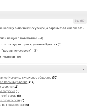
-
Все (59)
не напишу о любви к Эссувейре, а парень взял и написал!
-
писи лекций о математике
-
(4)
 стол техдиректоров крупняков Рунета
-
(4)
 "домашние сервера"
-
(8)
и Гуглеров
-
(9)
-
авное Историко-культурное общество
(56)
ая Волынь (Украина)
(14)
е узоричи
(11)
Белоруссии
(8)
нской земле
(8)
 и окрестности
(6)
и по Подмосковью
(6)