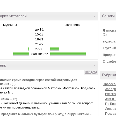
ория читателей
-
Ссылки
Мужчины
Женщины
до 15:
Я никак 
15-18:
(1)
18-21:
видеоза
21-27:
Круглый
27-35:
больше 35:
Продают
Статейк
ник
-
Все (25)
Рубрики
вили в храме сегодня образ святой Матроны для
нения
-
(6)
Правосл
 святой праведной блаженной Матроны Московской. Родилась
Западн
нная М...
Вятски
Замки 
 няню
-
(12)
 ищет няню! Девочки и мальчики, у меня к вам большой вопрос:
По Бря
е ли вы порекомендовать...
Липецк
Поездк
 празднике мыльных пузырей по Арбату, с лирушниками!
-