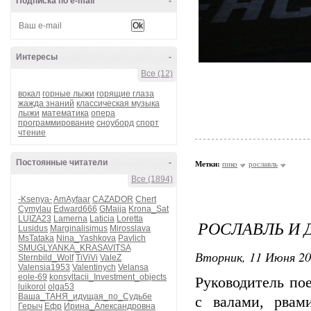
Подписка по e-mail
-
Интересы
-
Все (12)
вокал
горные лыжи
горящие глаза
жажда знаний
классическая музыка
лыжи
математика
опера
программирование
сноуборд
спорт
чтение
Постоянные читатели
-
Метки:
пико
рославль
Все (1894)
-Ksenya-
AmAyfaar
CAZADOR
Chert
Cymylau
Edward666
GMaija
Krona_Sat
LUIZA23
Lamerna
Laticia
Loretta
РОСЛАВЛЬ И 
Lusidus
Marginalisimus
Mirosslava
MsTataka
Nina_Yashkova
Pavlich
SMUGLYANKA_KRASAVITSA
Вторник, 11 Июня 20
Sternbild_Wolf
TiViVi
ValeZ
Valensia1953
Valentinych
Velansa
eole-69
konsyltacii_Investment_objects
Руководитель по
luikorol
olga53
Ваша_ТАНЯ_идущая_по_Судьбе
с валами, рвам
Герыч
Ефр
Ирина_Александровна