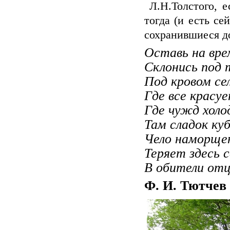
Л.Н.Толстого, е
тогда (и есть се
сохранившиеся д
Оставь на вре
Склонись под 
Под кровом се
Где все красу
Где чужд холод
Там сладок ку
Чело наморще
Теряет здесь 
В обители отц
Ф. И. Тютчев