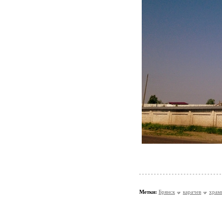
Метки:
Брянск
карачев
храм