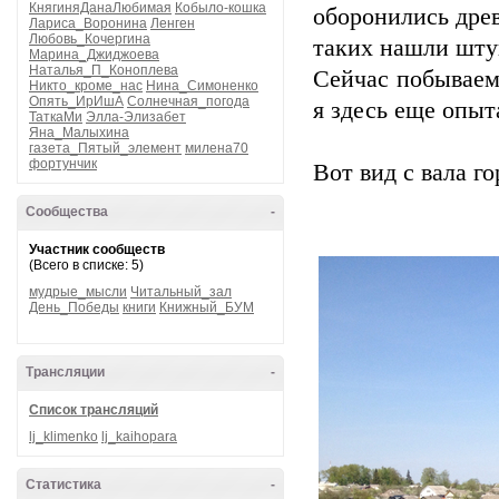
КнягиняДанаЛюбимая
Кобыло-кошка
оборонились дре
Лариса_Воронина
Ленген
Любовь_Кочергина
таких нашли штук
Марина_Джиджоева
Наталья_П_Коноплева
Сейчас побываем
Никто_кроме_нас
Нина_Симоненко
Опять_ИрИшА
Солнечная_погода
я здесь еще опы
ТаткаМи
Элла-Элизабет
Яна_Малыхина
газета_Пятый_элемент
милена70
фортунчик
Вот вид с вала г
Сообщества
-
Участник сообществ
(Всего в списке: 5)
мудрые_мысли
Читальный_зал
День_Победы
книги
Книжный_БУМ
Трансляции
-
Список трансляций
lj_klimenko
lj_kaihopara
Статистика
-