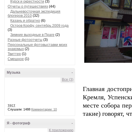
Курск и окрестности
(3)
Отчеты о путешествиях
(44)
Дальневосточная экспедиция
блогеров 2010
(32)
Казань и обратно
(6)
Остров Корфу, сентябрь 2009 года
(3)
Зимние выходные в Праге
(2)
Разные фотоотчеты
(3)
Персональные фотовыставки моих
знакомых
(2)
Твиттер
(1)
Смешное
(1)
Музыка
-
Все (3)
Главная достопр
Кремля, Успенски
месте собора пер
тест
Слушали: 1488
Комментарии: 10
такие) говорят, ч
Я - фотограф
-
К приложению