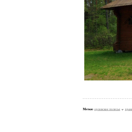
Метки:
орловское полесье
храм