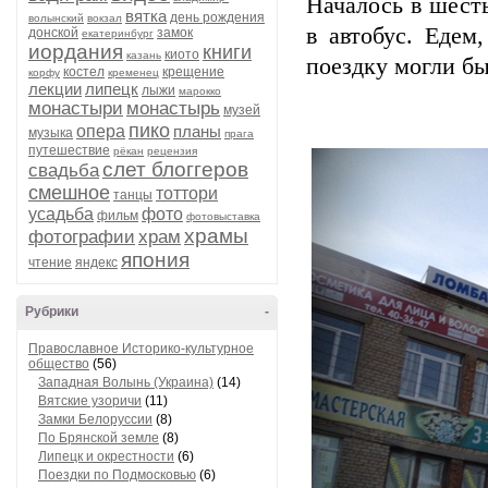
Началось в шест
вятка
день рождения
волынский
вокзал
в автобус. Едем
донской
замок
екатеринбург
иордания
книги
киото
казань
поездку могли бы
костел
крещение
корфу
кременец
лекции
липецк
лыжи
марокко
монастыри
монастырь
музей
пико
опера
планы
музыка
прага
путешествие
рёкан
рецензия
слет блоггеров
свадьба
смешное
тоттори
танцы
усадьба
фото
фильм
фотовыставка
храмы
фотографии
храм
япония
чтение
яндекс
Рубрики
-
Православное Историко-культурное
общество
(56)
Западная Волынь (Украина)
(14)
Вятские узоричи
(11)
Замки Белоруссии
(8)
По Брянской земле
(8)
Липецк и окрестности
(6)
Поездки по Подмосковью
(6)