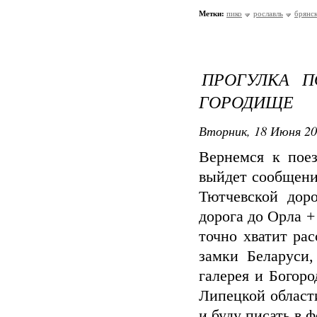
Метки:
пико
рославль
брянс
ПРОГУЛКА П
ГОРОДИЩЕ
Вторник, 18 Июня 20
Вернемся к поез
выйдет сообщения
Тютчевской дор
дорога до Орла +
точно хватит ра
замки Беларуси
галерея и Богоро
Липецкой области
и буду писать в ф