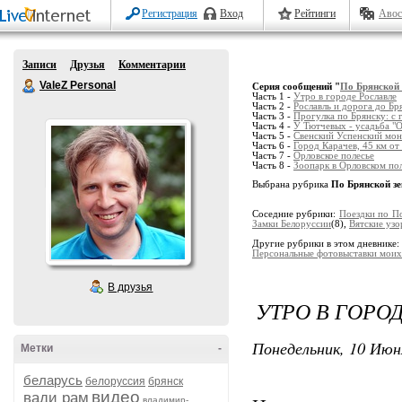
Регистрация
Вход
Рейтинги
Авос
Записи
Друзья
Комментарии
ValeZ Personal
Серия сообщений "
По Брянской 
Часть 1 -
Утро в городе Рославле
Часть 2 -
Рославль и дорога до Бр
Часть 3 -
Прогулка по Брянску: с
Часть 4 -
У Тютчевых - усадьба "О
Часть 5 -
Свенский Успенский мон
Часть 6 -
Город Карачев, 45 км от
Часть 7 -
Орловское полесье
Часть 8 -
Зоопарк в Орловском по
Выбрана рубрика
По Брянской з
Соседние рубрики:
Поездки по П
Замки Белоруссии
(8),
Вятские уз
Другие рубрики в этом дневнике:
Персональные фотовыставки моих
В друзья
УТРО В ГОРО
Понедельник, 10 Июн
Метки
-
беларусь
белоруссия
брянск
видео
вади рам
владимир-