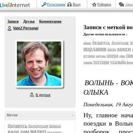
Регистрация
Вход
Рейтинги
Авос
Записи
Друзья
Комментарии
Записи с меткой в
ValeZ Personal
Другие метки пользователя ↓
беларусь
белоруссия
б
амман
иордания
книги
киото
пи
опера
музыка
набукко
офис
тоттори
усадьба
танцы
фил
ВОЛЫНЬ - ВО
ОЛЫКА
В друзья
Понедельник, 19 Авгу
Ну, главное нач
Метки
-
поездки в Волын
беларусь
белоруссия
брянск
видео
подборок, про
вади рам
владимир-