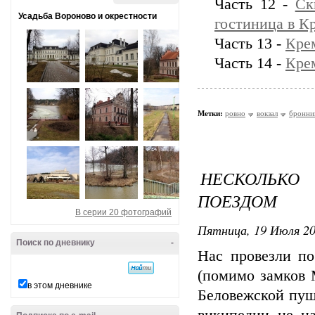
Часть 12 -
Ск
Усадьба Вороново и окрестности
гостиница в К
Часть 13 -
Крем
Часть 14 -
Крем
Метки:
ровно
вокзал
бронни
НЕСКОЛЬК
ПОЕЗДОМ
В серии 20 фотографий
Пятница, 19 Июля 20
Поиск по дневнику
-
Нас провезли п
(помимо замков 
в этом дневнике
Беловежской пущ