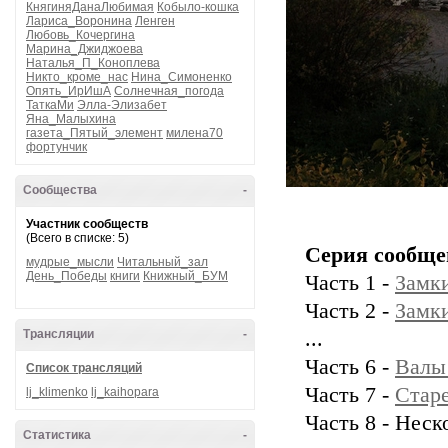
КнягиняДанаЛюбимая
Кобыло-кошка
Лариса_Воронина
Ленген
Любовь_Кочергина
Марина_Джиджоева
Наталья_П_Коноплева
Никто_кроме_нас
Нина_Симоненко
Опять_ИрИшА
Солнечная_погода
ТаткаМи
Элла-Элизабет
Яна_Малыхина
газета_Пятый_элемент
милена70
фортунчик
Сообщества
-
Участник сообществ
(Всего в списке: 5)
Серия сообще
мудрые_мысли
Читальный_зал
День_Победы
книги
Книжный_БУМ
Часть 1 -
Замки
Часть 2 -
Замки
Трансляции
-
...
Часть 6 -
Валы
Список трансляций
Часть 7 -
Стар
lj_klimenko
lj_kaihopara
Часть 8 - Нес
Статистика
-