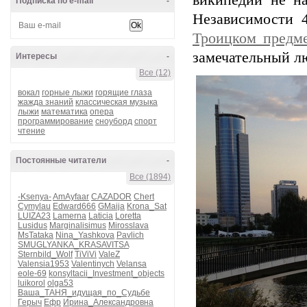
википедии не на
Подписка по e-mail
-
Независимости 4
Троицком предм
замечательный л
Интересы
-
Все (12)
вокал
горные лыжи
горящие глаза
жажда знаний
классическая музыка
лыжи
математика
опера
программирование
сноуборд
спорт
чтение
Постоянные читатели
-
Все (1894)
-Ksenya-
AmAyfaar
CAZADOR
Chert
Cymylau
Edward666
GMaija
Krona_Sat
LUIZA23
Lamerna
Laticia
Loretta
Lusidus
Marginalisimus
Mirosslava
MsTataka
Nina_Yashkova
Pavlich
SMUGLYANKA_KRASAVITSA
Sternbild_Wolf
TiViVi
ValeZ
Valensia1953
Valentinych
Velansa
eole-69
konsyltacii_Investment_objects
luikorol
olga53
Ваша_ТАНЯ_идущая_по_Судьбе
Герыч
Ефр
Ирина_Александровна