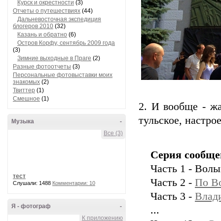
Курск и окрестности
(3)
Отчеты о путешествиях
(44)
Дальневосточная экспедиция
блогеров 2010
(32)
Казань и обратно
(6)
Остров Корфу, сентябрь 2009 года
(3)
Зимние выходные в Праге
(2)
Разные фотоотчеты
(3)
Персональные фотовыставки моих
знакомых
(2)
Твиттер
(1)
Смешное
(1)
2. И вообще - ж
тульское, настро
Музыка
-
Все (3)
Серия сообще
Часть 1 - Волы
тест
Часть 2 -
По Во
Слушали: 1488
Комментарии: 10
Часть 3 -
Влад
Я - фотограф
-
...
К приложению