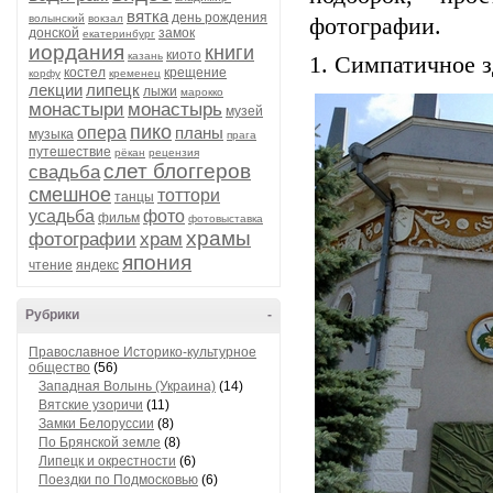
вятка
день рождения
волынский
вокзал
фотографии.
донской
замок
екатеринбург
иордания
книги
киото
казань
1. Симпатичное з
костел
крещение
корфу
кременец
лекции
липецк
лыжи
марокко
монастыри
монастырь
музей
пико
опера
планы
музыка
прага
путешествие
рёкан
рецензия
слет блоггеров
свадьба
смешное
тоттори
танцы
усадьба
фото
фильм
фотовыставка
храмы
фотографии
храм
япония
чтение
яндекс
Рубрики
-
Православное Историко-культурное
общество
(56)
Западная Волынь (Украина)
(14)
Вятские узоричи
(11)
Замки Белоруссии
(8)
По Брянской земле
(8)
Липецк и окрестности
(6)
Поездки по Подмосковью
(6)