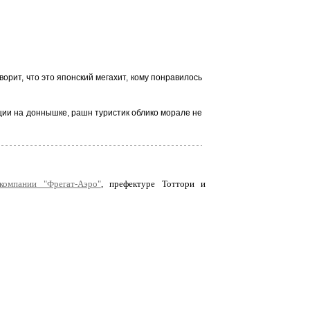
ворит
, что это японский мегахит, кому понравилось
ации на доннышке, рашн туристик облико морале не
компании "Фрегат-Аэро"
, префектуре Тоттори и