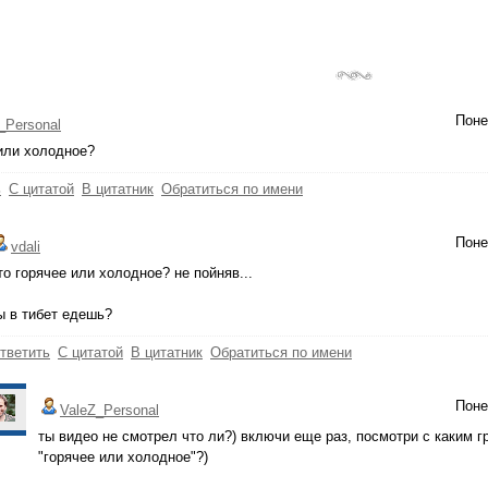
Поне
_Personal
или холодное?
ь
С цитатой
В цитатник
Обратиться по имени
Поне
vdali
то горячее или холодное? не пойняв...
ы в тибет едешь?
тветить
С цитатой
В цитатник
Обратиться по имени
Поне
ValeZ_Personal
ты видео не смотрел что ли?) включи еще раз, посмотри с каким 
"горячее или холодное"?)