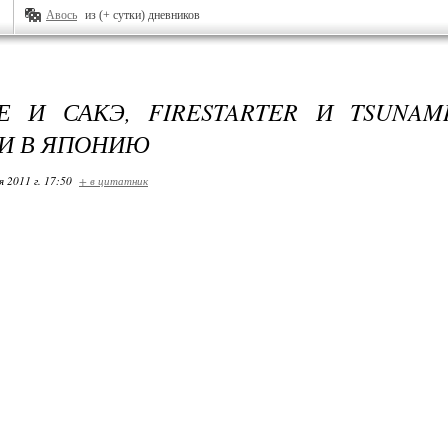
Авось
из (+ сутки) дневников
Е И САКЭ, FIRESTARTER И TSUNAM
И В ЯПОНИЮ
я 2011 г. 17:50
+ в цитатник