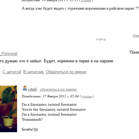
А когда уже будет видео с горячими кореянками в райском парке ?!?
Отв
Поне
_Personal
 то думаю что я забыл. Будет, кореянки в парке и на пароме
ь
С цитатой
В цитатник
Обратиться по имени
vdali
обратиться по имени
Понедельник, 17 Января 2011 г. 05:04 (
ссылка
)
I'm a firestarter, twisted firestarter
You're the firestarter, twisted firestarter
I'm a firestarter, twisted firestarter
Yeaaaaaaah!
Бомба!)))