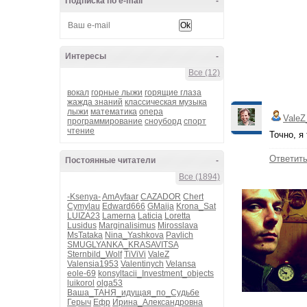
Подписка по e-mail
-
Интересы
-
Все (12)
вокал
горные лыжи
горящие глаза
жажда знаний
классическая музыка
лыжи
математика
опера
ValeZ
программирование
сноуборд
спорт
чтение
Точно, я
Ответит
Постоянные читатели
-
Все (1894)
-Ksenya-
AmAyfaar
CAZADOR
Chert
Cymylau
Edward666
GMaija
Krona_Sat
LUIZA23
Lamerna
Laticia
Loretta
Lusidus
Marginalisimus
Mirosslava
MsTataka
Nina_Yashkova
Pavlich
SMUGLYANKA_KRASAVITSA
Sternbild_Wolf
TiViVi
ValeZ
Valensia1953
Valentinych
Velansa
eole-69
konsyltacii_Investment_objects
luikorol
olga53
Ваша_ТАНЯ_идущая_по_Судьбе
Герыч
Ефр
Ирина_Александровна