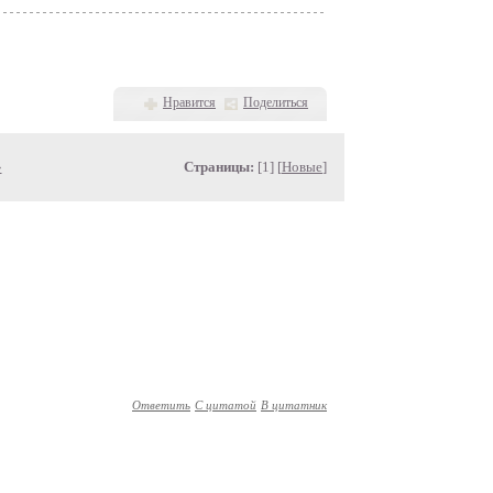
Нравится
Поделиться
»
Страницы:
[1] [
Новые
]
Ответить
С цитатой
В цитатник