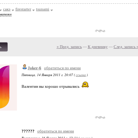
сакэ
firestarter
tsunami
ователям
« Пред. запись
—
К дневнику
—
След. запись 
ь
Joker-6
обратиться по имени
Пятница, 14 Января 2011 г. 20:07 (
ссылка
)
Валентин вы хорошо отрывались
??????
обратиться по имени
Воскресенье, 16 Января 2011 г. 12:13 (
ссылка
)