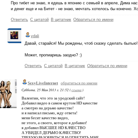
Про тибет не знаю, я едешь в японию с семьей в апреле, Дима нас
и денег еще и на Битет - не знаю, мечтать хотелось бы конечно. Х
Ответить
С цитатой
В цитатник
Обратиться по имени
vdali
Давай, старайся! Мы рождены, чтоб сказку сделать былью!
Может, пропиаришь заодно? :)
Ответить
С цитатой
В цитатник
Обратиться по имени
SexyLiveInternet
обратиться по имени
Суббота, 25 Мая 2013 г. 21:52 (
ссылка
)
Валентин, что это за уродский сайт!
Добавил видео в самом крутом HD качестве
а смотрю на дерьмо качество!
и я написал письмо, жду ответа!
меня бесит качество видео,
не этого, а своего, которое я добавил!
я добавил ВЫСШЕЕ HD КАЧЕСТВО
А УВИДЕЛ ДЕРЬМО КАЧЕСТВО!
ТРЕБУЮ РАЗОБРАТЬСЯ И ОТВЕТИТЬ МНЕ,