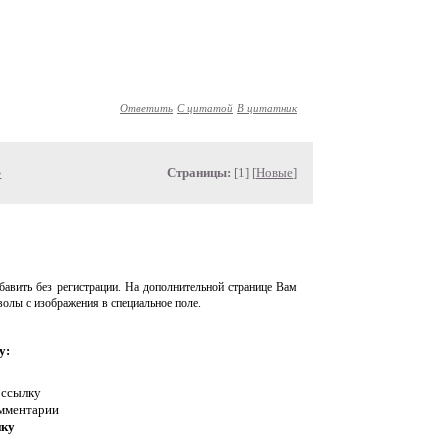
Ответить
С цитатой
В цитатник
»
Страницы:
[1] [
Новые
]
авить без регистрации. На дополнительной странице Вам
волы с изображения в специальное поле.
у:
 ссылку
омментарии
нку