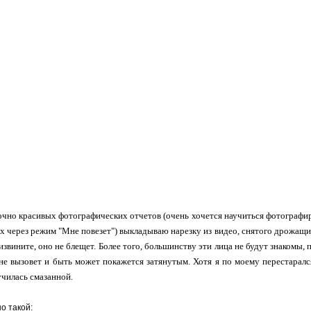
чно красивых фотографических отчетов (очень хочется научиться фотографиро
х через режим "Мне повезет") выкладываю нарезку из видео, снятого дрожащ
извините, оно не блещет. Более того, большинству эти лица не будут знакомы,
 не вызовет и быть может покажется затянутым. Хотя я по моему перестарался
училась смазанной.
о такой: