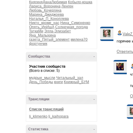
КнягиняДанаЛюбимая
Кобыло-кошка
Лариса_Воронина
Ленген
Любовь_Кочергина
Марина_Джиджоева
Наталья_П_Коноплева
Никто_кроме_нас
Нина_Симоненко
Опять_ИрИшА
Солнечная_погода
ТаткаМи
Элла-Элизабет
ValeZ
Яна_Малыхина
газета_Пятый_элемент
милена70
горячее 
фортунчик
Ответит
Сообщества
-
Участник сообществ
(Всего в списке: 5)
ч
мудрые_мысли
Читальный_зал
День_Победы
книги
Книжный_БУМ
т
О
Трансляции
-
Список трансляций
lj_klimenko
lj_kaihopara
Статистика
-