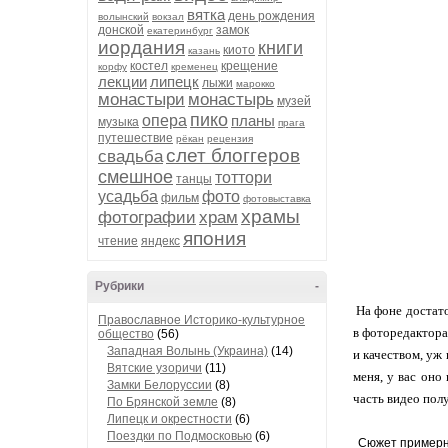
вятка
день рождения
волынский
вокзал
донской
замок
екатеринбург
иордания
книги
киото
казань
костел
крещение
корфу
кременец
лекции
липецк
лыжи
марокко
монастыри
монастырь
музей
пико
опера
планы
музыка
прага
путешествие
рёкан
рецензия
слет блоггеров
свадьба
смешное
тоттори
танцы
усадьба
фото
фильм
фотовыставка
храмы
фотографии
храм
япония
чтение
яндекс
Рубрики
-
На фоне достато
Православное Историко-культурное
в фоторедактора
общество
(56)
Западная Волынь (Украина)
(14)
и качеством, уж 
Вятские узоричи
(11)
меня, у вас оно
Замки Белоруссии
(8)
часть видео пол
По Брянской земле
(8)
Липецк и окрестности
(6)
Поездки по Подмосковью
(6)
Сюжет примерн