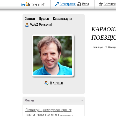
Регистрация
Вход
Рейтинги
Записи
Друзья
Комментарии
ValeZ Personal
КАРАОК
ПОЕЗДК
Пятница, 14 Январ
В друзья
Метки
-
беларусь
белоруссия
брянск
видео
вади рам
владимир-