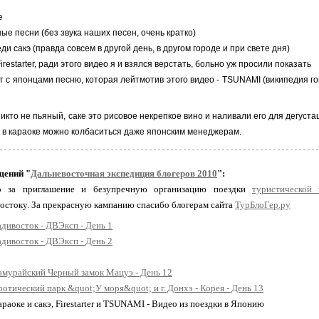
е
ые песни (без звука наших песен, очень кратко)
ди сакэ (правда совсем в другой день, в другом городе и при свете дня)
irestarter, ради этого видео я и взялся верстать, больно уж просили показать
т с японцами песню, которая лейтмотив этого видео - TSUNAMI (
википедия го
никто не пьяный, саке это рисовое некрепкое вино и наливали его для дегуст
к. в караоке можно колбаситься даже японским менеджерам.
щений "
Дальневосточная экспедиция блогеров 2010
":
о за приглашение и безупречную организацию поездки
туристической 
востоку. За прекрасную кампанию спасибо блогерам сайта
ТурБлоГер.ру
дивосток - ДВЭксп - День 1
дивосток - ДВЭксп - День 2
амурайский Черный замок Мацуэ - День 12
отический парк &quot;У моря&quot; и г. Донхэ - Корея - День 13
араоке и сакэ, Firestarter и TSUNAMI - Видео из поездки в Японию