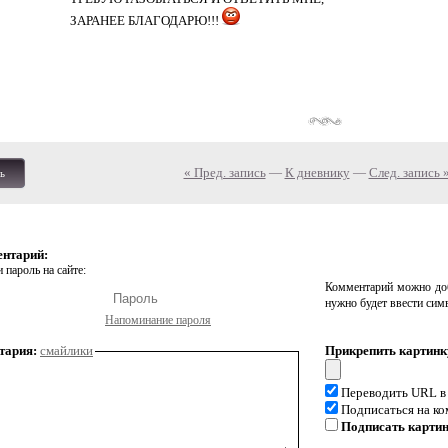
ЗАРАНЕЕ БЛАГОДАРЮ!!!
« Пред. запись
—
К дневнику
—
След. запись 
ь
ентарий:
 пароль на сайте:
Комментарий можно доб
нужно будет ввести сим
Напоминание пароля
тария:
смайлики
Прикрепить картинк
Переводить URL в
Подписаться на к
Подписать карти