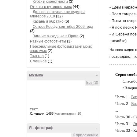
Курск и окрестности
(3)
Отчеты о путешествиях
(44)
- Едем в караок
Дальневосточная экспедиция
- Поем там разн
блогеров 2010
(32)
- Пьем по-очере
Казань и обратно
(6)
Остров Корфу, сентябрь 2009 года
- Я пою песню F
(3)
- И Сережа пое
Зимние выходные в Праге
(2)
-
качайте
)
Разные фотоотчеты
(3)
Персональные фотовыставки моих
На всех видео 
знакомых
(2)
Твиттер
(1)
пострадало, т.
Смешное
(1)
Серия сооб
Музыка
-
Спасиб
Все (3)
г.Влади
Часть 1 -
Вла
Часть 2 -
Вла
тест
...
Слушали: 1488
Комментарии: 10
Часть 30 -
С
Часть 31 -
Эр
Я - фотограф
-
Часть 32 - К
К приложению