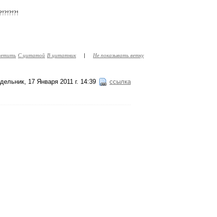
!?!?!?!
етить
С цитатой
В цитатник
|
Не показывать ветку
дельник, 17 Января 2011 г. 14:39
ссылка