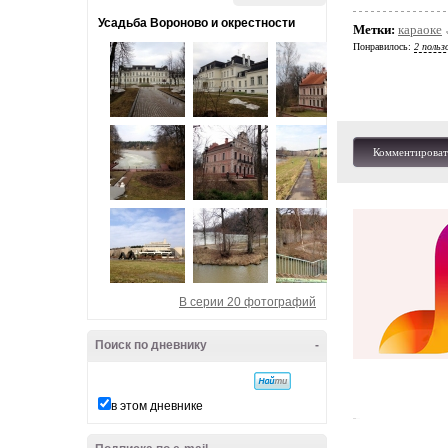
Усадьба Вороново и окрестности
Метки:
караоке
Понравилось:
2 польз
Комментироват
В серии 20 фотографий
Поиск по дневнику
-
в этом дневнике