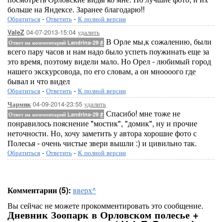
больше на Яндексе. Заранее благодарю!!
Обратиться
-
Ответить
-
К полной версии
04-07-2013-15:04
удалить
ValeZ
В Орле мы,к сожалению, были
Ответ на комментарий Landrina-29
#
всего пару часов и нам надо было успеть поужинать еще за
это время, поэтому видели мало. Но Орел - любимый город
нашего экскурсовода, по его словам, а он мноооого где
бывал и что видел
Обратиться
-
Ответить
-
К полной версии
04-09-2014-23:55
удалить
Чармик
Спасибо! мне тоже не
Ответ на комментарий Landrina-29
#
понравилось пояснение "мостик", "домик", ну и прочие
неточности. Но, хочу заметить у автора хорошие фото с
Полесья - очень чистые звери вышли :) и цивильно так.
Обратиться
-
Ответить
-
К полной версии
Комментарии (5):
вверх^
Вы сейчас не можете прокомментировать это сообщение.
Дневник Зоопарк в Орловском полесье +