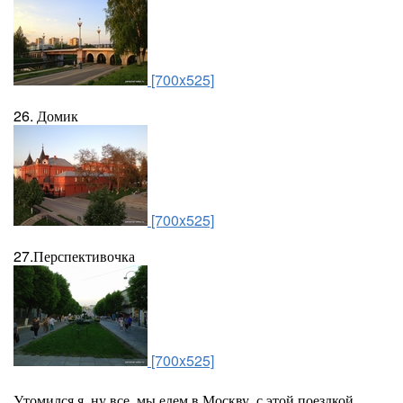
[700x525]
26. Домик
[700x525]
27.Перспективочка
[700x525]
Утомился я, ну все, мы едем в Москву, с этой поездкой