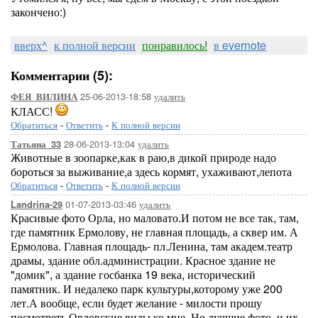
закончено:)
вверх^
к полной версии
понравилось!
в evernote
Комментарии (5):
25-06-2013-18:58
удалить
ФЕЯ_ВИЛИНА
КЛАСС!
Обратиться
-
Ответить
-
К полной версии
28-06-2013-13:04
удалить
Татьяна_33
Животные в зоопарке,как в раю,в дикой природе надо
бороться за выживание,а здесь кормят, ухаживают,лепота
Обратиться
-
Ответить
-
К полной версии
01-07-2013-03:46
удалить
Landrina-29
Красивые фото Орла, но маловато.И потом не все так, там,
где памятник Ермолову, не главная площадь, а сквер им. А
Ермолова. Главная площадь- пл.Ленина, там академ.театр
драмы, здание обл.администрации. Красное здание не
"домик", а здание госбанка 19 века, исторический
памятник. И недалеко парк культуры,которому уже 200
лет.А вообще, если будет желание - милости прошу
посмотреть Орловские виды ко мне. Но лучшие фото, и их