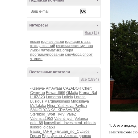
Подписка по e-mail
-
Интересы
-
Все (12)
вокал
горные лыжи
горящие глаза
жажда знаний
классическая музыка
лыжи
математика
опера
программирование
сноуборд
спорт
чтение
Постоянные читатели
-
Все (1894)
-Ksenya-
AmAyfaar
CAZADOR
Chert
Cymylau
Edward666
GMaija
Krona_Sat
LUIZA23
Lamerna
Laticia
Loretta
Lusidus
Marginalisimus
Mirosslava
MsTataka
Nina_Yashkova
Pavlich
SMUGLYANKA_KRASAVITSA
Sternbild_Wolf
TiViVi
ValeZ
Valensia1953
Valentinych
Velansa
eole-69
konsyltacii_Investment_objects
4. А это подход
luikorol
olga53
Ваша_ТАНЯ_идущая_по_Судьбе
евангельском сю
Герыч
Ефр
Ирина_Александровна