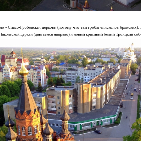
кно - Спасо-Гробовская церковь (потому что там гробы епископов брянских),
Никольской церкви (двигаемся направо) и новый красивый белый Троицкий соб