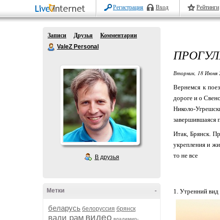
Регистрация
Вход
Рейтинги
Записи
Друзья
Комментарии
ValeZ Personal
ПРОГУЛ
Вторник, 18 Июня 
Вернемся к поез
дороге и о Свенс
Николо-Угрешск
завершившаяся по
Итак, Брянск. П
укрепления и жи
то не все
В друзья
Метки
-
1. Утренний вид
беларусь
белоруссия
брянск
видео
вади рам
владимир-