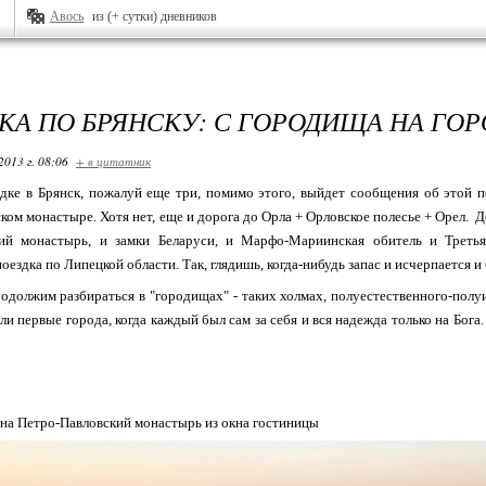
Авось
из (+ сутки) дневников
КА ПО БРЯНСКУ: С ГОРОДИЩА НА ГО
2013 г. 08:06
+ в цитатник
дке в Брянск, пожалуй еще три, помимо этого, выйдет сообщения об этой п
ком монастыре. Хотя нет, еще и дорога до Орла + Орловское полесье + Орел. Д
ий монастырь, и замки Беларуси, и Марфо-Мариинская обитель и Третьяк
ездка по Липецкой области. Так, глядишь, когда-нибудь запас и исчерпается и 
родолжим разбираться в "городищах" - таких холмах, полуестественного-полу
ли первые города, когда каждый был сам за себя и вся надежда только на Бога
 на Петро-Павловский монастырь из окна гостиницы