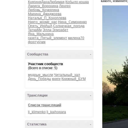
какого, извините
КнягиняДанаЛюбимая
Кобыло-кошка
Лариса_Воронина
Ленген
Любовь_Кочергина
Марина_Джиджоева
Наталья_П_Коноплева
Никто_кроме_нас
Нина_Симоненко
Опять_ИрИшА
Солнечная_погода
ТаткаМи
Элла-Элизабет
Яна_Малыхина
газета_Пятый_элемент
милена70
фортунчик
Сообщества
-
Участник сообществ
(Всего в списке: 5)
мудрые_мысли
Читальный_зал
День_Победы
книги
Книжный_БУМ
Трансляции
-
Список трансляций
lj_klimenko
lj_kaihopara
Статистика
-