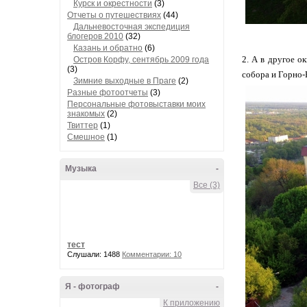
Курск и окрестности
(3)
Отчеты о путешествиях
(44)
Дальневосточная экспедиция
блогеров 2010
(32)
Казань и обратно
(6)
2. А в другое о
Остров Корфу, сентябрь 2009 года
(3)
собора и Горно-
Зимние выходные в Праге
(2)
Разные фотоотчеты
(3)
Персональные фотовыставки моих
знакомых
(2)
Твиттер
(1)
Смешное
(1)
Музыка
-
Все (3)
тест
Слушали: 1488
Комментарии: 10
Я - фотограф
-
К приложению