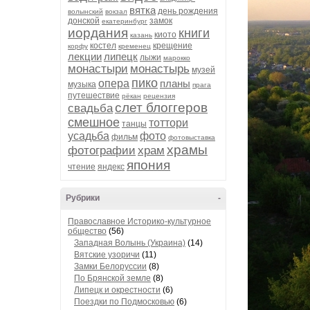
вятка
день рождения
волынский
вокзал
донской
замок
екатеринбург
иордания
книги
киото
казань
костел
крещение
корфу
кременец
лекции
липецк
лыжи
марокко
монастыри
монастырь
музей
пико
опера
планы
музыка
прага
путешествие
рёкан
рецензия
слет блоггеров
свадьба
смешное
тоттори
танцы
усадьба
фото
фильм
фотовыставка
храмы
фотографии
храм
япония
чтение
яндекс
Рубрики
-
Православное Историко-культурное
общество
(56)
Западная Волынь (Украина)
(14)
Вятские узоричи
(11)
Замки Белоруссии
(8)
По Брянской земле
(8)
Липецк и окрестности
(6)
Поездки по Подмосковью
(6)