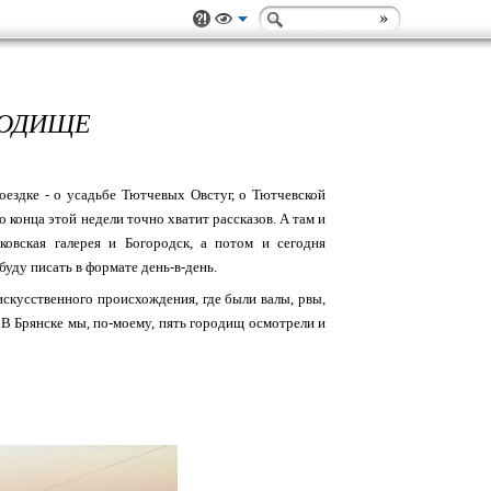
РОДИЩЕ
оездке - о усадьбе Тютчевых Овстуг, о Тютчевской
о конца этой недели точно хватит рассказов. А там и
овская галерея и Богородск, а потом и сегодня
буду писать в формате день-в-день.
искусственного происхождения, где были валы, рвы,
. В Брянске мы, по-моему, пять городищ осмотрели и