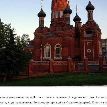
 к женскому монастырю Петра и Павла с церковью Введения во храм Пресвято
жете, когда трехлетнюю Богородицу приводят в Соломонов храм). Крест на м