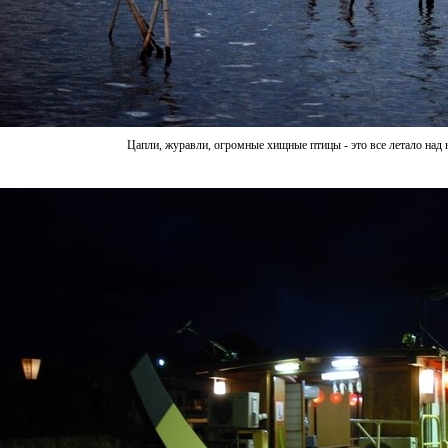
Цапли, журавли, огромные хищные птицы - это все летало над 