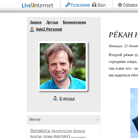
Регистрация
Вход
Рейтинги
Записи
Друзья
Комментарии
ValeZ Personal
РЁКАН Н
Пятница, 22 Октяб
Второй рёкан (
середины озера,
так и вне его -
насладиться обеи
В друзья
Метки
-
беларусь
белоруссия
брянск
видео
вади рам
владимир-