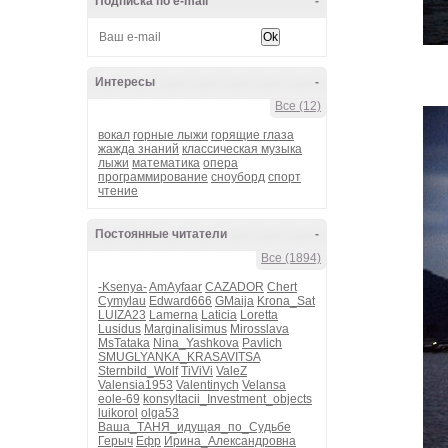
Подписка по e-mail
-
Интересы
-
Все (12)
вокал
горные лыжи
горящие глаза
жажда знаний
классическая музыка
лыжи
математика
опера
программирование
сноуборд
спорт
чтение
Постоянные читатели
-
Все (1894)
-Ksenya-
AmAyfaar
CAZADOR
Chert
Cymylau
Edward666
GMaija
Krona_Sat
LUIZA23
Lamerna
Laticia
Loretta
Lusidus
Marginalisimus
Mirosslava
MsTataka
Nina_Yashkova
Pavlich
SMUGLYANKA_KRASAVITSA
Sternbild_Wolf
TiViVi
ValeZ
Valensia1953
Valentinych
Velansa
eole-69
konsyltacii_Investment_objects
luikorol
olga53
Ваша_ТАНЯ_идущая_по_Судьбе
Герыч
Ефр
Ирина_Александровна