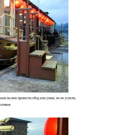
али на нем провести обед или ужин, но не успели,
кетиков