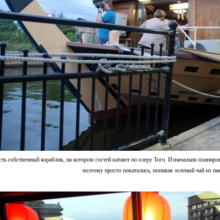
сть собственный кораблик, на котором гостей катают по озеру Того. Изначально планиров
поэтому просто покатались, попивая зеленый чай из па