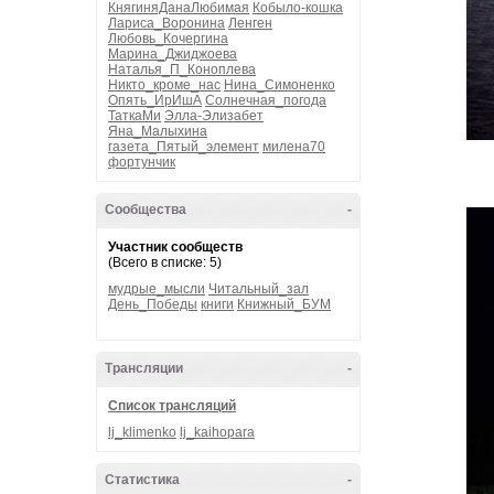
КнягиняДанаЛюбимая
Кобыло-кошка
Лариса_Воронина
Ленген
Любовь_Кочергина
Марина_Джиджоева
Наталья_П_Коноплева
Никто_кроме_нас
Нина_Симоненко
Опять_ИрИшА
Солнечная_погода
ТаткаМи
Элла-Элизабет
Яна_Малыхина
газета_Пятый_элемент
милена70
фортунчик
Сообщества
-
Участник сообществ
(Всего в списке: 5)
мудрые_мысли
Читальный_зал
День_Победы
книги
Книжный_БУМ
Трансляции
-
Список трансляций
lj_klimenko
lj_kaihopara
Статистика
-