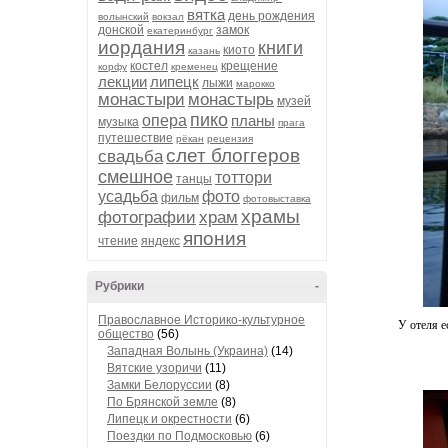
вятка
день рождения
волынский
вокзал
донской
замок
екатеринбург
иордания
книги
киото
казань
костел
крещение
корфу
кременец
лекции
липецк
лыжи
марокко
монастыри
монастырь
музей
пико
опера
планы
музыка
прага
путешествие
рёкан
рецензия
слет блоггеров
свадьба
смешное
тоттори
танцы
усадьба
фото
фильм
фотовыставка
храмы
фотографии
храм
япония
чтение
яндекс
Рубрики
-
Православное Историко-культурное
У отеля е
общество
(56)
Западная Волынь (Украина)
(14)
Вятские узоричи
(11)
Замки Белоруссии
(8)
По Брянской земле
(8)
Липецк и окрестности
(6)
Поездки по Подмосковью
(6)