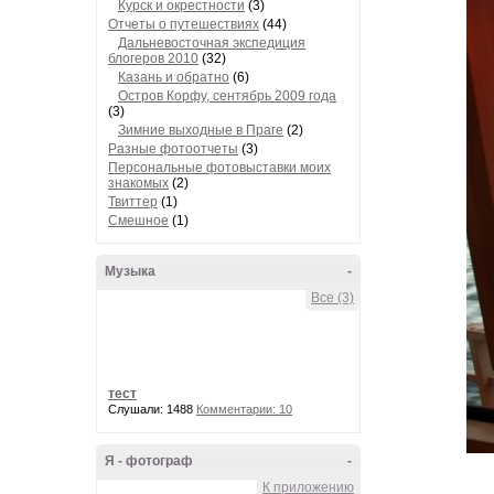
Курск и окрестности
(3)
Отчеты о путешествиях
(44)
Дальневосточная экспедиция
блогеров 2010
(32)
Казань и обратно
(6)
Остров Корфу, сентябрь 2009 года
(3)
Зимние выходные в Праге
(2)
Разные фотоотчеты
(3)
Персональные фотовыставки моих
знакомых
(2)
Твиттер
(1)
Смешное
(1)
Музыка
-
Все (3)
тест
Слушали: 1488
Комментарии: 10
Я - фотограф
-
К приложению