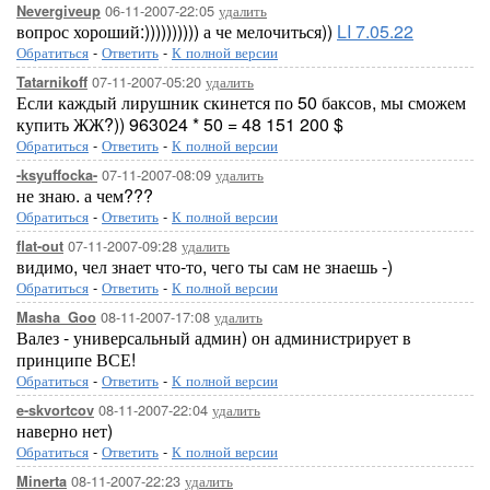
06-11-2007-22:05
удалить
Nevergiveup
вопрос хороший:)))))))))) а че мелочиться))
LI 7.05.22
Обратиться
-
Ответить
-
К полной версии
07-11-2007-05:20
удалить
Tatarnikoff
Если каждый лирушник скинется по 50 баксов, мы сможем
купить ЖЖ?)) 963024 * 50 = 48 151 200 $
Обратиться
-
Ответить
-
К полной версии
07-11-2007-08:09
удалить
-ksyuffocka-
не знаю. а чем???
Обратиться
-
Ответить
-
К полной версии
07-11-2007-09:28
удалить
flat-out
видимо, чел знает что-то, чего ты сам не знаешь -)
Обратиться
-
Ответить
-
К полной версии
08-11-2007-17:08
удалить
Masha_Goo
Валез - универсальный админ) он администрирует в
принципе ВСЕ!
Обратиться
-
Ответить
-
К полной версии
08-11-2007-22:04
удалить
e-skvortcov
наверно нет)
Обратиться
-
Ответить
-
К полной версии
08-11-2007-22:23
удалить
Minerta