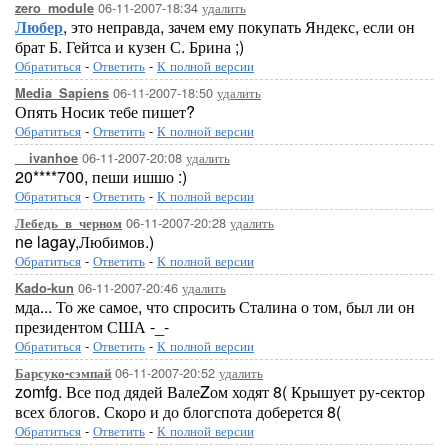
06-11-2007-18:34
удалить
zero_module
Любер
, это неправда, зачем ему покупать Яндекс, если он
брат Б. Гейтса и кузен С. Брина ;)
Обратиться
-
Ответить
-
К полной версии
06-11-2007-18:50
удалить
Media_Sapiens
Опять Носик тебе пишет?
Обратиться
-
Ответить
-
К полной версии
06-11-2007-20:08
удалить
__ivanhoe
20****700, пеши ишшо :)
Обратиться
-
Ответить
-
К полной версии
06-11-2007-20:28
удалить
Лебедь_в_черном
ne lagay,Любимов.)
Обратиться
-
Ответить
-
К полной версии
06-11-2007-20:46
удалить
Kado-kun
мда... То же самое, что спросить Сталина о том, был ли он
президентом США -_-
Обратиться
-
Ответить
-
К полной версии
06-11-2007-20:52
удалить
Барсуко-сэмпай
zomfg. Все под дядей ВалеZом ходят 8( Крышует ру-сектор
всех блогов. Скоро и до блогспота доберется 8(
Обратиться
-
Ответить
-
К полной версии