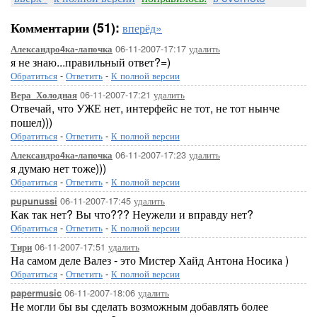
Комментарии (51):
вперёд»
06-11-2007-17:17
удалить
Александро4ка-лапочка
я не знаю...правильный ответ?=)
Обратиться
-
Ответить
-
К полной версии
06-11-2007-17:21
удалить
Вера_Холодная
Отвечай, что УЖЕ нет, интерфейс не тот, не тот нынче
пошел)))
Обратиться
-
Ответить
-
К полной версии
06-11-2007-17:23
удалить
Александро4ка-лапочка
я думаю нет тоже)))
Обратиться
-
Ответить
-
К полной версии
06-11-2007-17:45
удалить
pupunussi
Как так нет? Вы что??? Неужели и вправду нет?
Обратиться
-
Ответить
-
К полной версии
06-11-2007-17:51
удалить
Тири
На самом деле Валез - это Мистер Хайд Антона Носика )
Обратиться
-
Ответить
-
К полной версии
06-11-2007-18:06
удалить
papermusic
Не могли бы вы сделать возможным добавлять более