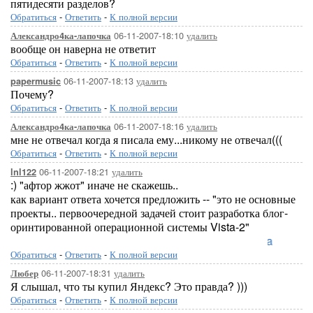
пятидесяти разделов?
Обратиться
-
Ответить
-
К полной версии
06-11-2007-18:10
удалить
Александро4ка-лапочка
вообще он наверна не ответит
Обратиться
-
Ответить
-
К полной версии
06-11-2007-18:13
удалить
papermusic
Почему?
Обратиться
-
Ответить
-
К полной версии
06-11-2007-18:16
удалить
Александро4ка-лапочка
мне не отвечал когда я писала ему...никому не отвечал(((
Обратиться
-
Ответить
-
К полной версии
06-11-2007-18:21
удалить
lnl122
:) "афтор жжот" иначе не скажешь..
как вариант ответа хочется предложить -- "это не основные
проекты.. первоочередной задачей стоит разработка блог-
оринтированной операционной системы Vista-2"
Loreleya
Обратиться
-
Ответить
-
К полной версии
06-11-2007-18:31
удалить
Любер
Я слышал, что ты купил Яндекс? Это правда? )))
Обратиться
-
Ответить
-
К полной версии