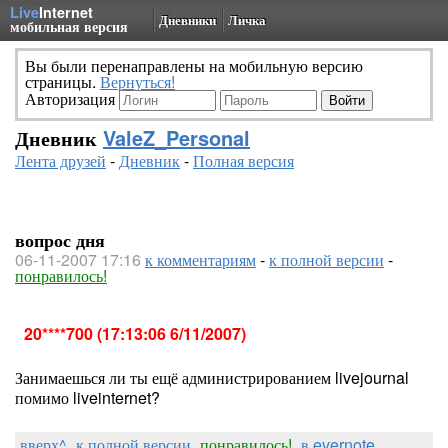
Live
Internet
Дневники
Личка
мобильная версия
Вы были перенаправлены на мобильную версию
страницы.
Вернуться!
Авторизация
Дневник
ValeZ_Personal
Лента друзей
-
Дневник
-
Полная версия
вопрос дня
06-11-2007 17:16
к комментариям
-
к полной версии
-
понравилось!
20****700 (17:13:06 6/11/2007)
Занимаешься ли ты ещё администрированием livejournal
помимо liveinternet?
вверх^
к полной версии
понравилось!
в evernote