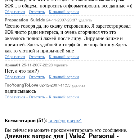
ЖЖ... в общем.. попросить отформатировать все данные =))
Обратиться
-
Ответить
-
К полной версии
24-11-2007-23:37
удалить
Propagation_Suicide
Честно говоря да, но скажу откровенно. Я зарегестрировал
ЖЖ чисто ради интереса, и очень огорчился что это
оказалось полной лажей после лиру. Лиру мне ближе и
приятней. Здесь удобней интерфейс, ве поработану.Здесь
как то уютней и привычней мне
Обратиться
-
Ответить
-
К полной версии
25-11-2007-22:28
удалить
Арина01
Нет, а что там?)
Обратиться
-
Ответить
-
К полной версии
02-12-2007-11:53
удалить
TooYoungToLove
падписываюсь
Обратиться
-
Ответить
-
К полной версии
Комментарии (51):
вперёд»
вверх^
Вы сейчас не можете прокомментировать это сообщение.
Дневник вопрос дня | ValeZ_Personal -