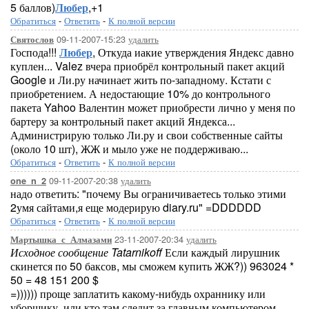
5 баллов)
Любер
,+1
Обратиться
-
Ответить
-
К полной версии
09-11-2007-15:23
удалить
Святослов
Господа!!!
Любер
, Откуда иакие утверждения Яндекс давно
куплен... Valez вчера приобрёл контрольный пакет акций
Google и Ли.ру начинает жить по-западному. Кстати с
приобретением. А недостающие 10% до контрольного
пакета Yahoo Валентин может приобрести лично у меня по
бартеру за контрольный пакет акций Яндекса...
Администрирую только Ли.ру и свои собственные сайты
(около 10 шт), ЖЖ и мыло уже не поддерживаю...
Обратиться
-
Ответить
-
К полной версии
09-11-2007-20:38
удалить
one_n_2
надо ответить: "почему Вы ограничиваетесь только этими
2умя сайтами,я еще модерирую diary.ru" =DDDDDD
Обратиться
-
Ответить
-
К полной версии
23-11-2007-20:34
удалить
Мартышка_с_Алмазами
Исходное сообщение Tatarnikoff
Если каждый лирушник
скинется по 50 баксов, мы сможем купить ЖЖ?)) 963024 *
50 = 48 151 200 $
=)))))) проще заплатить какому-нибудь охраннику или
уборщику, или кто там следит за главным компьютером