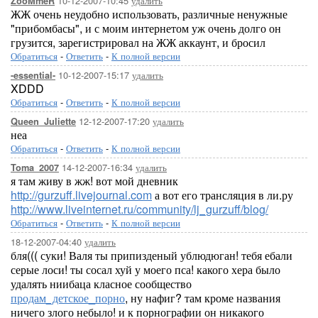
10-12-2007-10:45
удалить
ZooMmeR
ЖЖ очень неудобно использовать, различные ненужные
"прибомбасы", и с моим интернетом уж очень долго он
грузится, зарегистрировал на ЖЖ аккаунт, и бросил
Обратиться
-
Ответить
-
К полной версии
10-12-2007-15:17
удалить
-essential-
XDDD
Обратиться
-
Ответить
-
К полной версии
12-12-2007-17:20
удалить
Queen_Juliette
неа
Обратиться
-
Ответить
-
К полной версии
14-12-2007-16:34
удалить
Toma_2007
я там живу в жж! вот мой дневник
http://gurzuff.livejournal.com
а вот его трансляция в ли.ру
http://www.liveinternet.ru/community/lj_gurzuff/blog/
Обратиться
-
Ответить
-
К полной версии
18-12-2007-04:40
удалить
бля((( суки! Валя ты припизденый ублюдюган! тебя ебали
серые лоси! ты сосал хуй у моего пса! какого хера было
удалять ниибаца класное сообщество
продам_детское_порно
, ну нафиг? там кроме названия
ничего злого небыло! и к порнографии он никакого