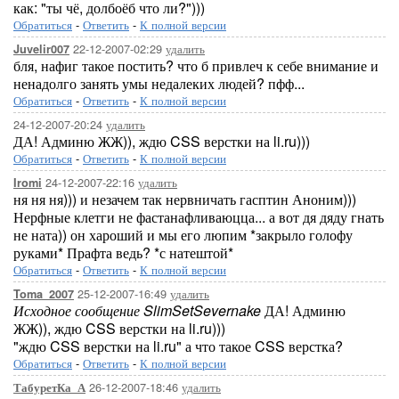
как: "ты чё, долбоёб что ли?")))
Обратиться
-
Ответить
-
К полной версии
22-12-2007-02:29
удалить
Juvelir007
бля, нафиг такое постить? что б привлеч к себе внимание и
ненадолго занять умы недалеких людей? пфф...
Обратиться
-
Ответить
-
К полной версии
24-12-2007-20:24
удалить
ДА! Админю ЖЖ)), ждю CSS верстки на li.ru)))
Обратиться
-
Ответить
-
К полной версии
24-12-2007-22:16
удалить
Iromi
ня ня ня))) и незачем так нервничать гасптин Аноним)))
Нерфные клетги не фастанафливаюцца... а вот дя дяду гнать
не ната)) он хароший и мы его люпим *закрыло голофу
руками* Прафта ведь? *с натештой*
Обратиться
-
Ответить
-
К полной версии
25-12-2007-16:49
удалить
Toma_2007
Исходное сообщение SlimSetSevernake
ДА! Админю
ЖЖ)), ждю CSS верстки на li.ru)))
"ждю CSS верстки на li.ru" а что такое CSS верстка?
Обратиться
-
Ответить
-
К полной версии
26-12-2007-18:46
удалить
ТабуретКа_А