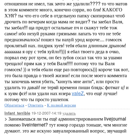
отношения не имел, так зачто же удалили???? то что матов
в этом комменте много, конечно сорри, но бля! КАКОГО
ХУЯ? ты что его себе в отдельную папку скопировал чтоб
дрочить по вечерам когда мама не видит? ты заебал Валя,
ты заебал!!! ща придут остальные пч и скажут тебе тож
самое! ибо нехуй руками грязными лапать то что не тебе
предназначалось! пошел ты нахуй урод короче.... гомосек
проклятый нах. пидрик хуев! тебя ебали длинным дрыном!
аааааааа я ору с тебя хуйло!!))) я ебал твоего деда в очко,
порвал ему рот хуем, он без зубов сосал так что за ушами
трещало! прям как у тебя Валя!!!!! потому что ты Валя
гомосек! )) и тебя ебали еще раз повторюсь))) короче так вот,
это была правда о твоей жизни! если после моего коммента
ты захочешь меня убить, "кинуть мне анти", или просто
удалить то давай! не теряй времени пиши блядь: фотмат ц! и
к хуям фсё! или удали нах юзера
valeZ
, что ещё лучше!
потому что ты просто ушлепок
Обратиться
-
Ответить
-
К полной версии
19-12-2007-14:19
удалить
Infant_terrible
> Занимаешься ли ты ещё администрированием livejournal
помимо liveinternet? тут юмор гораздо тоньше, чем многие
думают. это же искуно завуалированный вопрос, звучащий