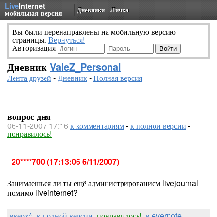
Live
Internet
Дневники
Личка
мобильная версия
Вы были перенаправлены на мобильную версию
страницы.
Вернуться!
Авторизация
Дневник
ValeZ_Personal
Лента друзей
-
Дневник
-
Полная версия
вопрос дня
06-11-2007 17:16
к комментариям
-
к полной версии
-
понравилось!
20****700 (17:13:06 6/11/2007)
Занимаешься ли ты ещё администрированием livejournal
помимо liveinternet?
вверх^
к полной версии
понравилось!
в evernote