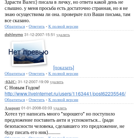
Здрасти Валез:) писала в личку, но ответа какой день не
слышно. у меня просьба есть достаточно странная, но я не
знаю осуществима ли она. проверьте плз Ваши письма, там
все сказано.
Обратиться
-
Ответить
-
К полной версии
31-12-2007-15:51
удалить
dshleymo
[показать]
Обратиться
-
Ответить
-
К полной версии
31-12-2007-19:09
удалить
-КЫС-
С Новым Годом!
http://www.liveinternet.ru/users/1163441/post62235546/
Обратиться
-
Ответить
-
К полной версии
01-01-2008-03:03
удалить
Аларонт
Хотел тут написать много "хорошего" но поступило
предложение поставить анти и успокоиться... (ради
безопасности человека, сделавшего это предложение, не
буду писать его ник)..........
Обратиться
-
Ответить
-
К полной версии