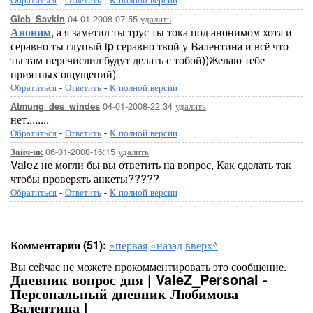
04-01-2008-07:55
удалить
Gleb_Savkin
Аноним
, а я заметил ты трус ты тока под анонимом хотя и
серавно ты глупый ip серавно твой у Валентина и всё что
ты там перечислил будут делать с тобой))Желаю тебе
приятных ощущений)
Обратиться
-
Ответить
-
К полной версии
04-01-2008-22:34
удалить
Atmung_des_windes
нет........
Обратиться
-
Ответить
-
К полной версии
06-01-2008-16:15
удалить
Зайч-ик
Valez не могли бы вы ответить на вопрос, Как сделать так
чтобы проверять анкеты?????
Обратиться
-
Ответить
-
К полной версии
Комментарии (51):
«первая
«назад
вверх^
Вы сейчас не можете прокомментировать это сообщение.
Дневник вопрос дня | ValeZ_Personal -
Персональный дневник Любимова
Валентина |