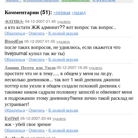
Комментарии (51):
«первая
«назад
04-12-2007-21:45
удалить
-КАТИКА-
а кто кстати ЖЖ админит?? вот вопрос так вопрос..
Обратиться
-
Ответить
-
К полной версии
05-12-2007-01:55
удалить
BloodEye
после таких вопросов, не удивлюсь, если окажется что
livejournal купил так же ты)
Обратиться
-
Ответить
-
К полной версии
05-12-2007-16:26
удалить
Джинни_Поттер_или_Уизли
простите что не в тему..... в общем у меня на ли.ру.
несколько дневников... так вот 1 мой дневник джинни
поттер или уизли в общем создали похожий дневник с
такимже ником садрали половину записей и обвеняют меня
в подрожании этому дневнику!!меня лично такой расклад не
устраивает!
Обратиться
-
Ответить
-
К полной версии
05-12-2007-20:44
удалить
EvilVell
жж - убей свое зрение
Обратиться
-
Ответить
-
К полной версии