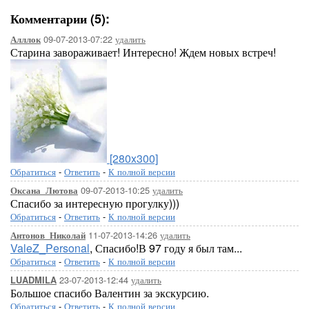
Комментарии (5):
09-07-2013-07:22
удалить
Алллок
Старина завораживает! Интересно! Ждем новых встреч!
[280x300]
Обратиться
-
Ответить
-
К полной версии
09-07-2013-10:25
удалить
Оксана_Лютова
Спасибо за интересную прогулку)))
Обратиться
-
Ответить
-
К полной версии
11-07-2013-14:26
удалить
Антонов_Николай
ValeZ_Personal
, Спасибо!В 97 году я был там...
Обратиться
-
Ответить
-
К полной версии
23-07-2013-12:44
удалить
LUADMILA
Большое спасибо Валентин за экскурсию.
Обратиться
-
Ответить
-
К полной версии