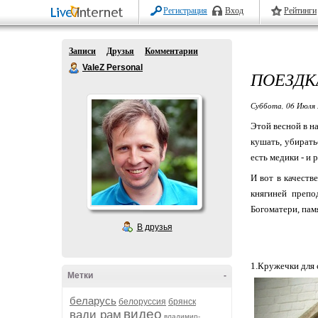
Регистрация
Вход
Рейтинги
Записи
Друзья
Комментарии
ValeZ Personal
ПОЕЗДК
Суббота, 06 Июля 
Этой весной в н
кушать, убирать
есть медики - и
И вот в качест
княгиней препо
Богоматери, пам
В друзья
1.Кружечки для 
Метки
-
беларусь
белоруссия
брянск
видео
вади рам
владимир-