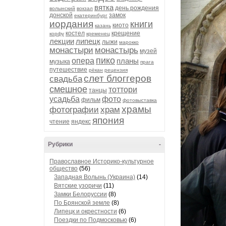
вятка
день рождения
волынский
вокзал
донской
замок
екатеринбург
иордания
книги
киото
казань
костел
крещение
корфу
кременец
лекции
липецк
лыжи
марокко
монастыри
монастырь
музей
пико
опера
планы
музыка
прага
путешествие
рёкан
рецензия
слет блоггеров
свадьба
смешное
тоттори
танцы
усадьба
фото
фильм
фотовыставка
храмы
фотографии
храм
япония
чтение
яндекс
Рубрики
-
Православное Историко-культурное
общество
(56)
Западная Волынь (Украина)
(14)
Вятские узоричи
(11)
Замки Белоруссии
(8)
По Брянской земле
(8)
Липецк и окрестности
(6)
Поездки по Подмосковью
(6)