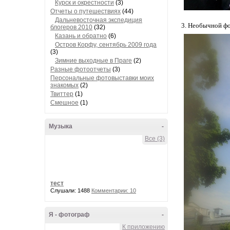
Курск и окрестности
(3)
Отчеты о путешествиях
(44)
Дальневосточная экспедиция
3. Необычной ф
блогеров 2010
(32)
Казань и обратно
(6)
Остров Корфу, сентябрь 2009 года
(3)
Зимние выходные в Праге
(2)
Разные фотоотчеты
(3)
Персональные фотовыставки моих
знакомых
(2)
Твиттер
(1)
Смешное
(1)
Музыка
-
Все (3)
тест
Слушали: 1488
Комментарии: 10
Я - фотограф
-
К приложению