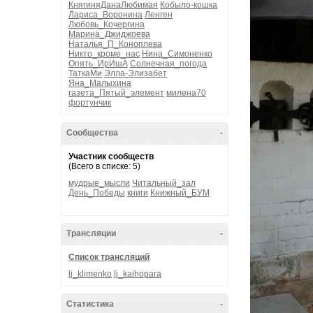
КнягиняДанаЛюбимая
Кобыло-кошка
Лариса_Воронина
Ленген
Любовь_Кочергина
Марина_Джиджоева
Наталья_П_Коноплева
Никто_кроме_нас
Нина_Симоненко
Опять_ИрИшА
Солнечная_погода
ТаткаМи
Элла-Элизабет
Яна_Малыхина
газета_Пятый_элемент
милена70
фортунчик
Сообщества
-
Участник сообществ
(Всего в списке: 5)
мудрые_мысли
Читальный_зал
День_Победы
книги
Книжный_БУМ
Трансляции
-
Список трансляций
lj_klimenko
lj_kaihopara
Статистика
-