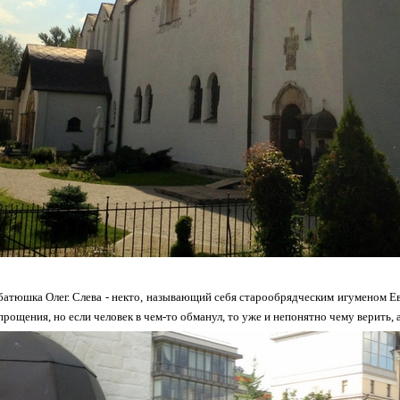
 батюшка Олег. Слева - некто, называющий себя старообрядческим игуменом Евс
рощения, но если человек в чем-то обманул, то уже и непонятно чему верить, а