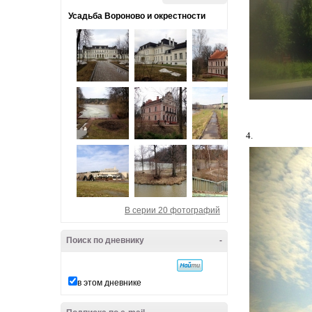
Усадьба Вороново и окрестности
4.
В серии 20 фотографий
Поиск по дневнику
-
в этом дневнике