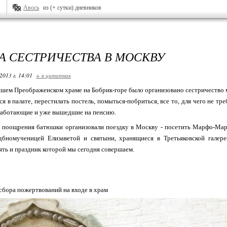
Авось
из (+ сутки) дневников
А СЕСТРИЧЕСТВА В МОСКВУ
2013 г. 14:01
+ в цитатник
ашем Преображенском храме на Бобрик-горе было организовано сестричество 
ся в палате, перестилать постель, помыться-побриться, все то, для чего не тр
 работающие и уже вышедшие на пенсию.
ве поощрения батюшки организовали поездку в Москву - посетить Марфо-Ма
дбномученицей Елизаветой и святыни, хранящиеся в Третьяковской галер
ять и праздник которой мы сегодня совершаем.
сбора пожертвований на входе в храм