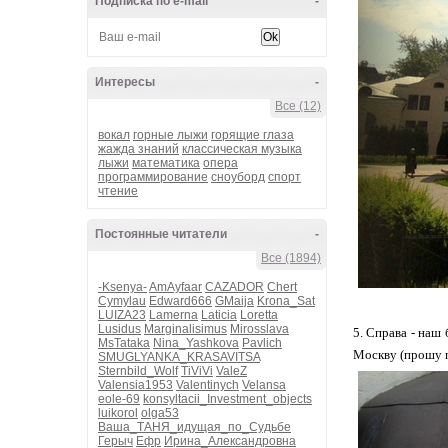
Подписка по e-mail
-
Интересы
-
Все (12)
вокал
горные лыжи
горящие глаза
жажда знаний
классическая музыка
лыжи
математика
опера
программирование
сноуборд
спорт
чтение
Постоянные читатели
-
Все (1894)
-Ksenya-
AmAyfaar
CAZADOR
Chert
Cymylau
Edward666
GMaija
Krona_Sat
LUIZA23
Lamerna
Laticia
Loretta
Lusidus
Marginalisimus
Mirosslava
5. Справа - наш
MsTataka
Nina_Yashkova
Pavlich
Москву (прошу п
SMUGLYANKA_KRASAVITSA
Sternbild_Wolf
TiViVi
ValeZ
Valensia1953
Valentinych
Velansa
eole-69
konsyltacii_Investment_objects
luikorol
olga53
Ваша_ТАНЯ_идущая_по_Судьбе
Герыч
Ефр
Ирина_Александровна