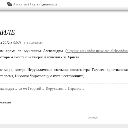
Авось
из (+ сутки) дневников
АИЛЕ
я 2012 г. 08:53
+ в цитатник
ом храме св. мученицы Александры (
http://st-alexandra.ru/sv-mc-aleksandra
которым вместе она умерла в мучениях за Христа.
е море, завтра Иерусалимские святыни, послезавтра Галилея христианска
ет время, Николаю Чудотворцу о путешествующих:)
ександра
св мч Георгий
Иерусалим
Израиль
ователям