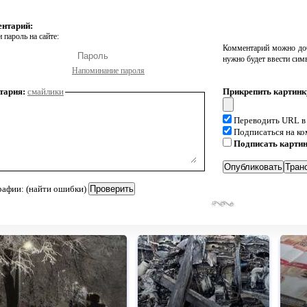
ентарий:
 пароль на сайте:
Комментарий можно доб
нужно будет ввести сим
Напоминание пароля
тария:
смайлики
Прикрепить картинк
Переводить URL в
Подписаться на к
Подписать карти
рафии: (найти ошибки)