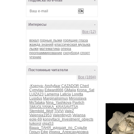
Подписка по e-mail
-
Интересы
-
Все (12)
вокал
горные лыжи
горящие глаза
жажда знаний
классическая музыка
лыжи
математика
опера
программирование
сноуборд
спорт
чтение
Постоянные читатели
-
Все (1894)
-Ksenya-
AmAyfaar
CAZADOR
Chert
Cymylau
Edward666
GMaija
Krona_Sat
LUIZA23
Lamerna
Laticia
Loretta
Lusidus
Marginalisimus
Mirosslava
MsTataka
Nina_Yashkova
Pavlich
SMUGLYANKA_KRASAVITSA
Sternbild_Wolf
TiViVi
ValeZ
Valensia1953
Valentinych
Velansa
eole-69
konsyltacii_Investment_objects
luikorol
olga53
Ваша_ТАНЯ_идущая_по_Судьбе
Герыч
Ефр
Ирина_Александровна