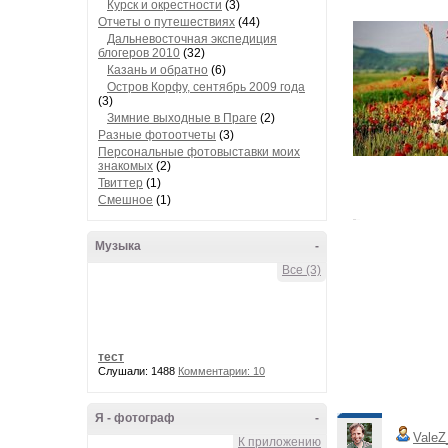
Курск и окрестности
(3)
Отчеты о путешествиях
(44)
Дальневосточная экспедиция
блогеров 2010
(32)
Казань и обратно
(6)
Остров Корфу, сентябрь 2009 года
(3)
Зимние выходные в Праге
(2)
Разные фотоотчеты
(3)
Персональные фотовыставки моих
знакомых
(2)
Твиттер
(1)
Смешное
(1)
Музыка
-
Все (3)
тест
Слушали: 1488
Комментарии: 10
Я - фотограф
-
ValeZ
К приложению