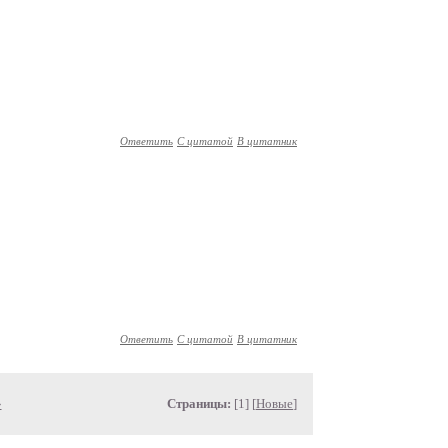
Ответить
С цитатой
В цитатник
Ответить
С цитатой
В цитатник
»
Страницы:
[1] [
Новые
]