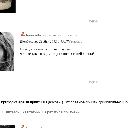
Innuendo
обратиться по имени
Понедельник, 21 Мая 2012 г. 13:17 (
ссылка
)
Валез, ты стал очень набожным.
что же такого вдруг случилось в твоей жизни?
приходит время прийти в Церковь:) Тут главное прийти добровольно и п
ь
С цитатой
В цитатник
Обратиться по имени