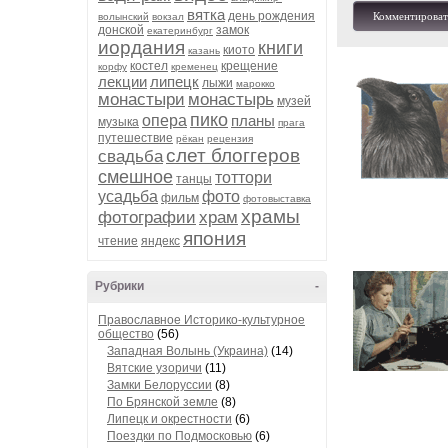
вятка
день рождения
Комментироват
волынский
вокзал
донской
замок
екатеринбург
иордания
книги
киото
казань
костел
крещение
корфу
кременец
лекции
липецк
лыжи
марокко
монастыри
монастырь
музей
пико
опера
планы
музыка
прага
путешествие
рёкан
рецензия
слет блоггеров
свадьба
смешное
тоттори
танцы
усадьба
фото
фильм
фотовыставка
храмы
фотографии
храм
япония
чтение
яндекс
Рубрики
-
Православное Историко-культурное
общество
(56)
Западная Волынь (Украина)
(14)
Вятские узоричи
(11)
Замки Белоруссии
(8)
По Брянской земле
(8)
Липецк и окрестности
(6)
Поездки по Подмосковью
(6)