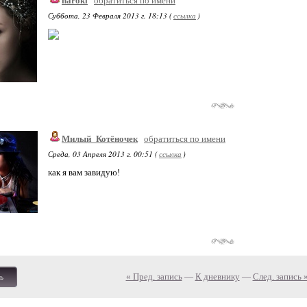
haroki
обратиться по имени
Суббота, 23 Февраля 2013 г. 18:13 (
ссылка
)
Милый_Котёночек
обратиться по имени
Среда, 03 Апреля 2013 г. 00:51 (
ссылка
)
как я вам завидую!
« Пред. запись
—
К дневнику
—
След. запись 
ь