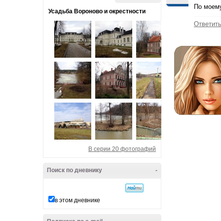
По моему
Усадьба Вороново и окрестности
Ответит
В серии 20 фотографий
Поиск по дневнику
-
в этом дневнике