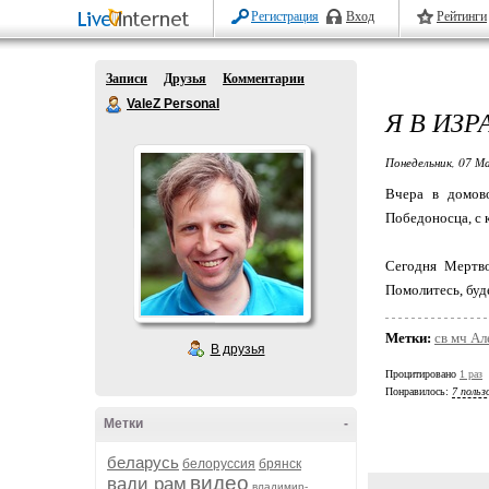
Регистрация
Вход
Рейтинги
Записи
Друзья
Комментарии
ValeZ Personal
Я В ИЗР
Понедельник, 07 Ма
Вчера в домов
Победоносца, с 
Сегодня Мертво
Помолитесь, буд
Метки:
св мч Ал
В друзья
Процитировано
1 раз
Понравилось:
7 польз
Метки
-
беларусь
белоруссия
брянск
видео
вади рам
владимир-