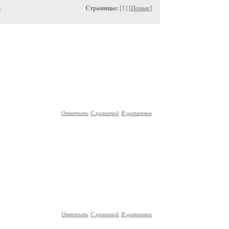
»
Страницы:
[1] [
Новые
]
Ответить
С цитатой
В цитатник
Ответить
С цитатой
В цитатник