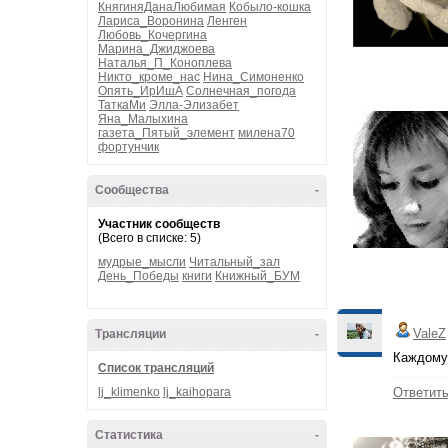
КнягиняДанаЛюбимая
Кобыло-кошка
Лариса_Воронина
Ленген
Любовь_Кочергина
Марина_Джиджоева
Наталья_П_Коноплева
Никто_кроме_нас
Нина_Симоненко
Опять_ИрИшА
Солнечная_погода
ТаткаМи
Элла-Элизабет
Яна_Малыхина
газета_Пятый_элемент
милена70
фортунчик
Сообщества
-
Участник сообществ
(Всего в списке: 5)
мудрые_мысли
Читальный_зал
День_Победы
книги
Книжный_БУМ
ValeZ
Трансляции
-
Каждому 
Список трансляций
lj_klimenko
lj_kaihopara
Ответит
Статистика
-