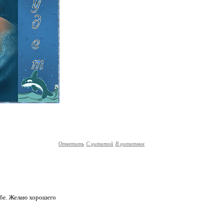
Ответить
С цитатой
В цитатник
ебе. Желаю хорошего