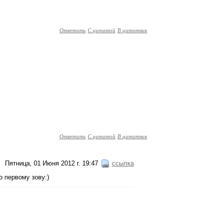
Ответить
С цитатой
В цитатник
Ответить
С цитатой
В цитатник
Пятница, 01 Июня 2012 г. 19:47
ссылка
о первому зову:)