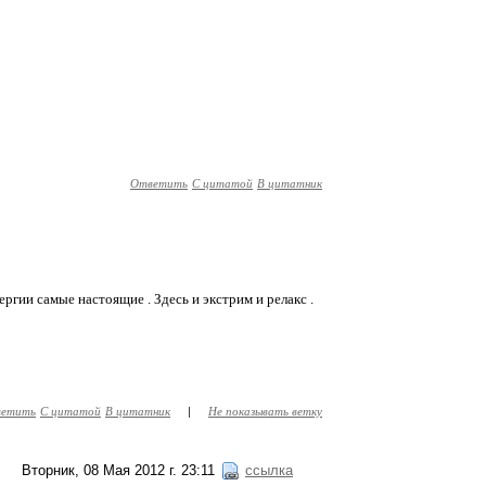
Ответить
С цитатой
В цитатник
ргии самые настоящие . Здесь и экстрим и релакс .
етить
С цитатой
В цитатник
|
Не показывать ветку
Вторник, 08 Мая 2012 г. 23:11
ссылка