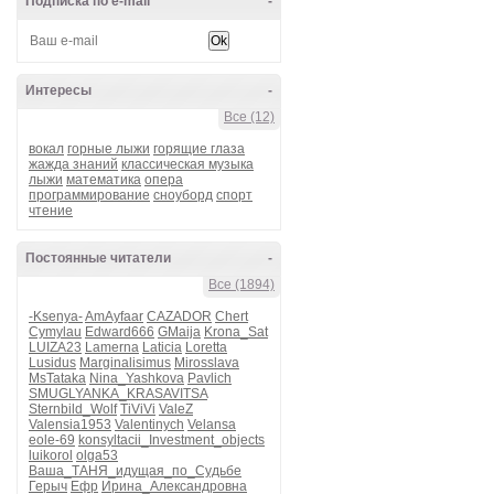
Подписка по e-mail
-
Интересы
-
Все (12)
вокал
горные лыжи
горящие глаза
жажда знаний
классическая музыка
лыжи
математика
опера
программирование
сноуборд
спорт
чтение
Постоянные читатели
-
Все (1894)
-Ksenya-
AmAyfaar
CAZADOR
Chert
Cymylau
Edward666
GMaija
Krona_Sat
LUIZA23
Lamerna
Laticia
Loretta
Lusidus
Marginalisimus
Mirosslava
MsTataka
Nina_Yashkova
Pavlich
SMUGLYANKA_KRASAVITSA
Sternbild_Wolf
TiViVi
ValeZ
Valensia1953
Valentinych
Velansa
eole-69
konsyltacii_Investment_objects
luikorol
olga53
Ваша_ТАНЯ_идущая_по_Судьбе
Герыч
Ефр
Ирина_Александровна