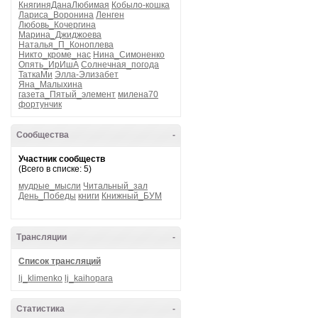
КнягиняДанаЛюбимая
Кобыло-кошка
Лариса_Воронина
Ленген
Любовь_Кочергина
Марина_Джиджоева
Наталья_П_Коноплева
Никто_кроме_нас
Нина_Симоненко
Опять_ИрИшА
Солнечная_погода
ТаткаМи
Элла-Элизабет
Яна_Малыхина
газета_Пятый_элемент
милена70
фортунчик
Сообщества
-
Участник сообществ
(Всего в списке: 5)
мудрые_мысли
Читальный_зал
День_Победы
книги
Книжный_БУМ
Трансляции
-
Список трансляций
lj_klimenko
lj_kaihopara
Статистика
-