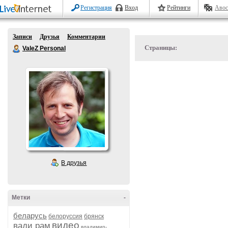
Регистрация
Вход
Рейтинги
Авос
Записи
Друзья
Комментарии
Страницы:
ValeZ Personal
В друзья
Метки
-
беларусь
белоруссия
брянск
видео
вади рам
владимир-