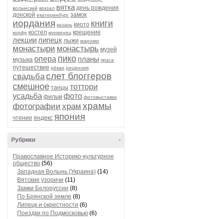
вятка
день рождения
волынский
вокзал
донской
замок
екатеринбург
иордания
книги
киото
казань
костел
крещение
корфу
кременец
лекции
липецк
лыжи
марокко
монастыри
монастырь
музей
пико
опера
планы
музыка
прага
путешествие
рёкан
рецензия
слет блоггеров
свадьба
смешное
тоттори
танцы
усадьба
фото
фильм
фотовыставка
храмы
фотографии
храм
япония
чтение
яндекс
Рубрики
-
Православное Историко-культурное
общество
(56)
Западная Волынь (Украина)
(14)
Вятские узоричи
(11)
Замки Белоруссии
(8)
По Брянской земле
(8)
Липецк и окрестности
(6)
Поездки по Подмосковью
(6)