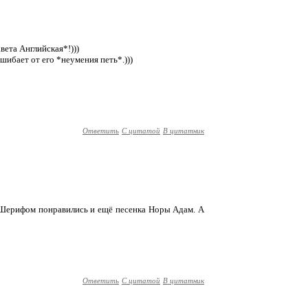
авета Английская*!)))
ышибает от его *неумения петь*.)))
Ответить
С цитатой
В цитатник
 Шерифом понравились и ещё песенка Норы Адам. А
Ответить
С цитатой
В цитатник