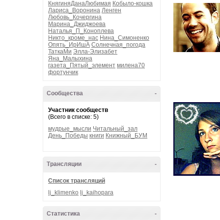
КнягиняДанаЛюбимая
Кобыло-кошка
Лариса_Воронина
Ленген
Любовь_Кочергина
Марина_Джиджоева
Наталья_П_Коноплева
Никто_кроме_нас
Нина_Симоненко
Опять_ИрИшА
Солнечная_погода
ТаткаМи
Элла-Элизабет
Яна_Малыхина
газета_Пятый_элемент
милена70
фортунчик
Сообщества
-
Участник сообществ
(Всего в списке: 5)
мудрые_мысли
Читальный_зал
День_Победы
книги
Книжный_БУМ
Трансляции
-
Список трансляций
lj_klimenko
lj_kaihopara
Статистика
-