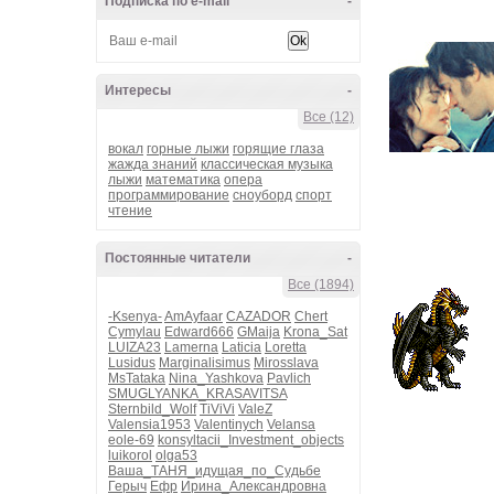
Подписка по e-mail
-
Интересы
-
Все (12)
вокал
горные лыжи
горящие глаза
жажда знаний
классическая музыка
лыжи
математика
опера
программирование
сноуборд
спорт
чтение
Постоянные читатели
-
Все (1894)
-Ksenya-
AmAyfaar
CAZADOR
Chert
Cymylau
Edward666
GMaija
Krona_Sat
LUIZA23
Lamerna
Laticia
Loretta
Lusidus
Marginalisimus
Mirosslava
MsTataka
Nina_Yashkova
Pavlich
SMUGLYANKA_KRASAVITSA
Sternbild_Wolf
TiViVi
ValeZ
Valensia1953
Valentinych
Velansa
eole-69
konsyltacii_Investment_objects
luikorol
olga53
Ваша_ТАНЯ_идущая_по_Судьбе
Герыч
Ефр
Ирина_Александровна