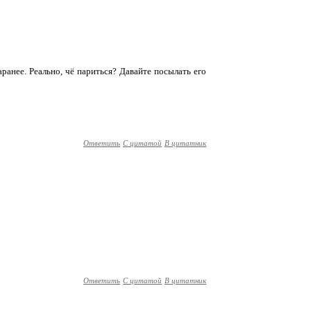
аранее. Реально, чё париться? Давайте посылать его
Ответить
С цитатой
В цитатник
Ответить
С цитатой
В цитатник