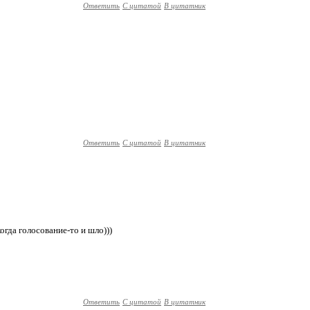
Ответить
С цитатой
В цитатник
Ответить
С цитатой
В цитатник
когда голосование-то и шло)))
Ответить
С цитатой
В цитатник