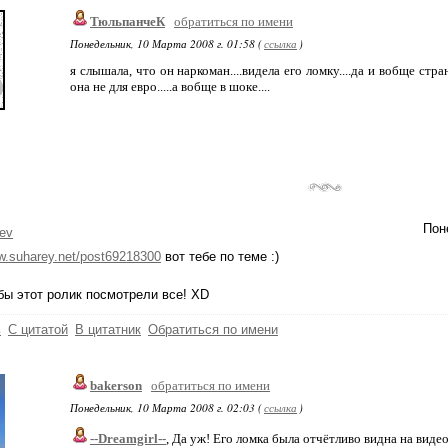
ТюльпанчеК
обратиться по имени
Понедельник, 10 Марта 2008 г. 01:58 (
ссылка
)
я слышала, что он наркоман....видела его ломку....да и вобще стран
она не для евро.....а вобще в шоке....
Пон
ev
ww.suharey.net/post69218300
вот тебе по теме :)
бы этот ролик посмотрели все! XD
ь
С цитатой
В цитатник
Обратиться по имени
bakerson
обратиться по имени
Понедельник, 10 Марта 2008 г. 02:03 (
ссылка
)
--Dreamgirl--
, Да уж! Его ломка была отчётливо видна на видео