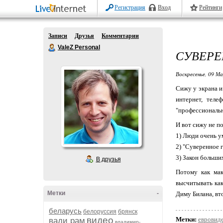
Регистрация
Вход
Рейтинги
Записи
Друзья
Комментарии
ValeZ Personal
СУВЕРЕ
Воскресенье, 09 М
Сижу у экрана и
интернет, теле
"профессиональ
И вот сижу не п
1) Люди очень у
2) "Суверенное 
3) Закон больши
В друзья
Потому как ма
высчитывать как
Метки
-
Диму Билана, вт
беларусь
белоруссия
брянск
видео
Метки:
евровид
вади рам
владимир-