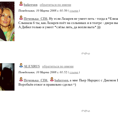
bakerson
обратиться по имени
Понедельник, 10 Марта 2008 г. 01:50 (
ссылка
)
Печенька_СПб
, Ну если Лазарев не умеет петь - тогда я *Елиз
Слышала б ты, как Лазарев поёт на сольниках и в театре - двери в
А ДиБил только и умеет *слёзы лить, да вопли выть*.)))
ALEXRUS
обратиться по имени
Понедельник, 10 Марта 2008 г. 01:52 (
ссылка
)
Печенька_СПб
,
bakerson
, а мне Пьер Нарцисс с Джемом
Воробьёв отжог и правильно сделал =)