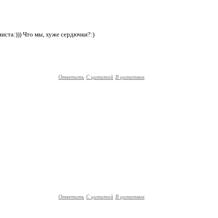
ниста:))) Что мы, хуже сердючки?:)
Ответить
С цитатой
В цитатник
Ответить
С цитатой
В цитатник