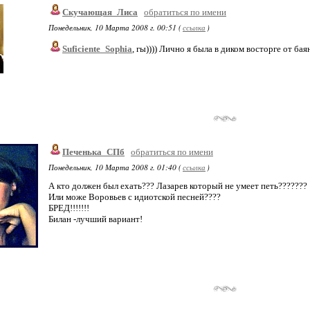
Скучающая_Лиса
обратиться по имени
Понедельник, 10 Марта 2008 г. 00:51 (
ссылка
)
Suficiente_Sophia
, гы)))) Лично я была в диком восторге от бая
Печенька_СПб
обратиться по имени
Понедельник, 10 Марта 2008 г. 01:40 (
ссылка
)
А кто должен был ехать??? Лазарев который не умеет петь???????
Или може Воровьев с идиотской песней????
БРЕД!!!!!!!
Билан -лучший вариант!