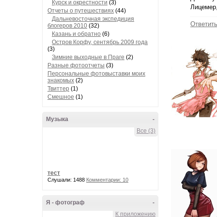
Курск и окрестности
(3)
Лицемер,
Отчеты о путешествиях
(44)
Дальневосточная экспедиция
Ответит
блогеров 2010
(32)
Казань и обратно
(6)
Остров Корфу, сентябрь 2009 года
(3)
Зимние выходные в Праге
(2)
Разные фотоотчеты
(3)
Персональные фотовыставки моих
знакомых
(2)
Твиттер
(1)
Смешное
(1)
Музыка
-
Все (3)
тест
Слушали: 1488
Комментарии: 10
Я - фотограф
-
К приложению