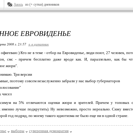
Авось
из (+ сутки) дневников
ННОЕ ЕВРОВИДЕНЬЕ
арта 2008 г. 23:57
+ в цитатник
 офигеваю:) Кто не в теме - отбор на Евровиденье, люди поют, 27 человек, пот
фон, смс - причем бесплатно даже вроде как. И, параллельно, как бы ч
ное жюри".
онимаю. Три версии
мные, поэтому совсем незаслуженно забрали у нас выбор губернаторов
голосование"
х чисел
ксимум на 5% отличаются оценки жюри и зрителей. Причем у топовых о
 именно лучше подкрутить). Ну невозможно, просто нереально. Сижу вмест
орой год подряд, по моему такого идиотизма не было еще ни в одной стране.
енье
выборы
суверенная демократия