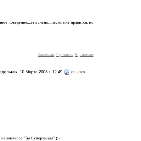
ное поведение....эти слезы....песня мне нравится, но
Ответить
С цитатой
В цитатник
едельник, 10 Марта 2008 г. 12:49
ссылка
 на конкурсе "Ты Суперзвезда".)))