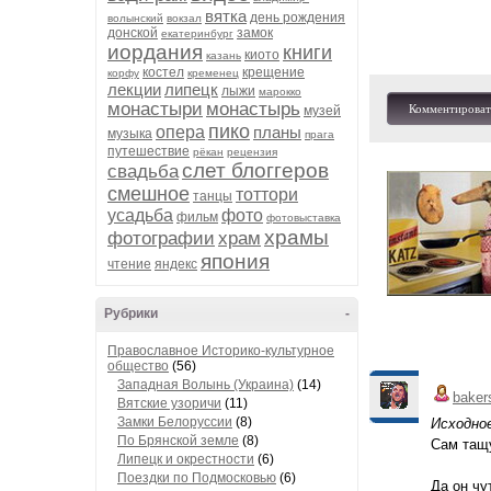
вятка
день рождения
волынский
вокзал
донской
замок
екатеринбург
иордания
книги
киото
казань
костел
крещение
корфу
кременец
лекции
липецк
лыжи
марокко
монастыри
монастырь
Комментироват
музей
пико
опера
планы
музыка
прага
путешествие
рёкан
рецензия
слет блоггеров
свадьба
смешное
тоттори
танцы
усадьба
фото
фильм
фотовыставка
храмы
фотографии
храм
япония
чтение
яндекс
Рубрики
-
Православное Историко-культурное
общество
(56)
Западная Волынь (Украина)
(14)
baker
Вятские узоричи
(11)
Замки Белоруссии
(8)
Исходно
По Брянской земле
(8)
Сам тащу
Липецк и окрестности
(6)
Поездки по Подмосковью
(6)
Да он чу