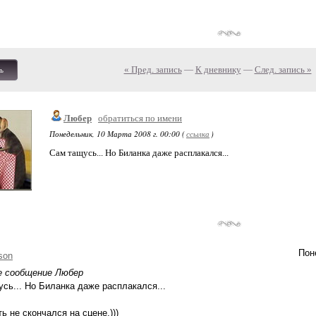
« Пред. запись
—
К дневнику
—
След. запись »
ь
Любер
обратиться по имени
Понедельник, 10 Марта 2008 г. 00:00 (
ссылка
)
Сам тащусь... Но Биланка даже расплакался...
Пон
son
е сообщение Любер
сь... Но Биланка даже расплакался...
ть не скончался на сцене.)))