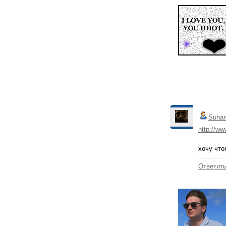
Suhar
http://w
хочу что
Ответит