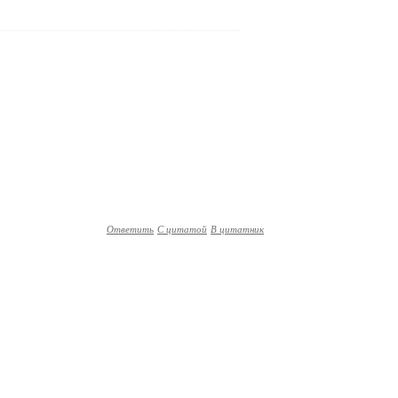
Ответить
С цитатой
В цитатник