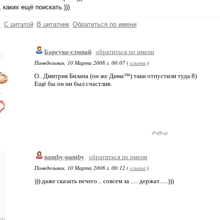
 каких ещё поискать.)))
ь
С цитатой
В цитатник
Обратиться по имени
Барсуко-сэмпай
обратиться по имени
Понедельник, 10 Марта 2008 г. 00:07 (
ссылка
)
О.. Дмитрия Билана (он же Дима™) таки отпустили туда 8)
Ещё бы он ни был счастлив.
namby-pamby
обратиться по имени
Понедельник, 10 Марта 2008 г. 00:12 (
ссылка
)
))) даже сказать нечего... совсем за ..... держат......)))