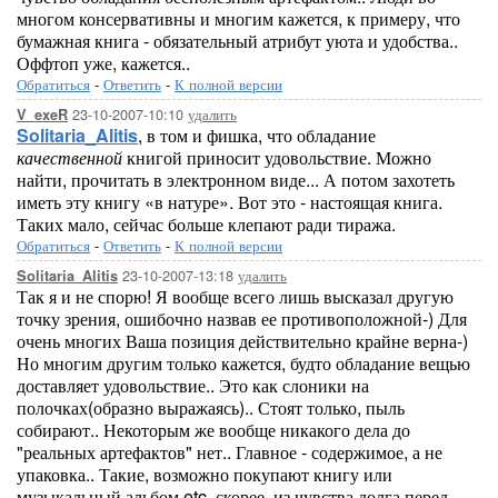
многом консервативны и многим кажется, к примеру, что
бумажная книга - обязательный атрибут уюта и удобства..
Оффтоп уже, кажется..
Обратиться
-
Ответить
-
К полной версии
23-10-2007-10:10
удалить
V_exeR
Solitaria_Alitis
, в том и фишка, что обладание
качественной
книгой приносит удовольствие. Можно
найти, прочитать в электронном виде... А потом захотеть
иметь эту книгу «в натуре». Вот это - настоящая книга.
Таких мало, сейчас больше клепают ради тиража.
Обратиться
-
Ответить
-
К полной версии
23-10-2007-13:18
удалить
Solitaria_Alitis
Так я и не спорю! Я вообще всего лишь высказал другую
точку зрения, ошибочно назвав ее противоположной-) Для
очень многих Ваша позиция действительно крайне верна-)
Но многим другим только кажется, будто обладание вещью
доставляет удовольствие.. Это как слоники на
полочках(образно выражаясь).. Стоят только, пыль
собирают.. Некоторым же вообще никакого дела до
"реальных артефактов" нет.. Главное - содержимое, а не
упаковка.. Такие, возможно покупают книгу или
музыкальный альбом etc, скорее, из чувства долга перед