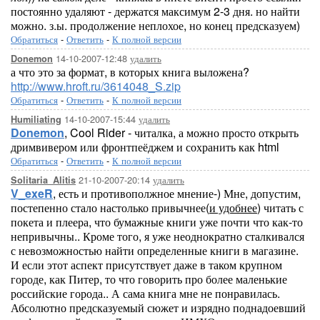
постоянно удаляют - держатся максимум 2-3 дня. но найти
можно. з.ы. продолжение неплохое, но конец предсказуем)
Обратиться
-
Ответить
-
К полной версии
14-10-2007-12:48
удалить
Donemon
а что это за формат, в которых книга выложена?
http://www.hroft.ru/3614048_S.zip
Обратиться
-
Ответить
-
К полной версии
14-10-2007-15:44
удалить
Humiliating
Donemon
, Cool Rider - читалка, а можно просто открыть
дримвивером или фронтпеёджем и сохранить как html
Обратиться
-
Ответить
-
К полной версии
21-10-2007-20:14
удалить
Solitaria_Alitis
V_exeR
, есть и противополжное мнение-) Мне, допустим,
постепенно стало настолько привычнее(
и удобнее
) читать с
покета и плеера, что бумажные книги уже почти что как-то
непривычны.. Кроме того, я уже неоднократно сталкивался
с невозможностью найти определенные книги в магазине.
И если этот аспект присутствует даже в таком крупном
городе, как Питер, то что говорить про более маленькие
российские города.. А сама книга мне не понравилась.
Абсолютно предсказуемый сюжет и изрядно поднадоевший