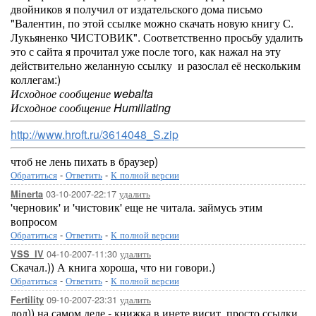
двойников я получил от издательского дома письмо
"Валентин, по этой ссылке можно скачать новую книгу С.
Лукьяненко ЧИСТОВИК". Соответственно просьбу удалить
это с сайта я прочитал уже после того, как нажал на эту
действительно желанную ссылку и разослал её нескольким
коллегам:)
Исходное сообщение webalta
Исходное сообщение Humiliating
http://www.hroft.ru/3614048_S.zip
чтоб не лень пихать в браузер)
Обратиться
-
Ответить
-
К полной версии
03-10-2007-22:17
удалить
Minerta
'черновик' и 'чистовик' еще не читала. займусь этим
вопросом
Обратиться
-
Ответить
-
К полной версии
04-10-2007-11:30
удалить
VSS_IV
Скачал.)) А книга хороша, что ни говори.)
Обратиться
-
Ответить
-
К полной версии
09-10-2007-23:31
удалить
Fertility
лол)) на самом деле - книжка в инете висит. просто ссылки