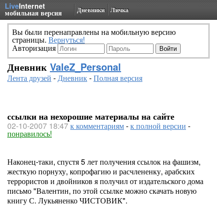
Live
Internet
Дневники
Личка
мобильная версия
Вы были перенаправлены на мобильную версию
страницы.
Вернуться!
Авторизация
Дневник
ValeZ_Personal
Лента друзей
-
Дневник
-
Полная версия
ссылки на нехорошие материалы на сайте
02-10-2007 18:47
к комментариям
-
к полной версии
-
понравилось!
Наконец-таки, спустя 5 лет получения ссылок на фашизм,
жесткую порнуху, копрофагию и расчлененку, арабских
террористов и двойников я получил от издательского дома
письмо "Валентин, по этой ссылке можно скачать новую
книгу С. Лукьяненко ЧИСТОВИК".