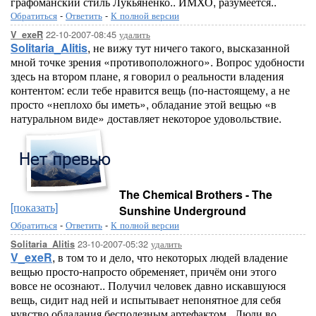
графоманский стиль Лукьяненко.. ИМХО, разумеется..
Обратиться
-
Ответить
-
К полной версии
22-10-2007-08:45
удалить
V_exeR
Solitaria_Alitis
, не вижу тут ничего такого, высказанной
мной точке зрения «противоположного». Вопрос удобности
здесь на втором плане, я говорил о реальности владения
контентом: если тебе нравится вещь (по-настоящему, а не
просто «неплохо бы иметь», обладание этой вещью «в
натуральном виде» доставляет некоторое удовольствие.
The Chemical Brothers - The
[показать]
Sunshine Underground
Обратиться
-
Ответить
-
К полной версии
23-10-2007-05:32
удалить
Solitaria_Alitis
V_exeR
, в том то и дело, что некоторых людей владение
вещью просто-напросто обременяет, причём они этого
вовсе не осознают.. Получил человек давно искавшуюся
вещь, сидит над ней и испытывает непонятное для себя
чувство обладания бесполезным артефактом.. Люди во