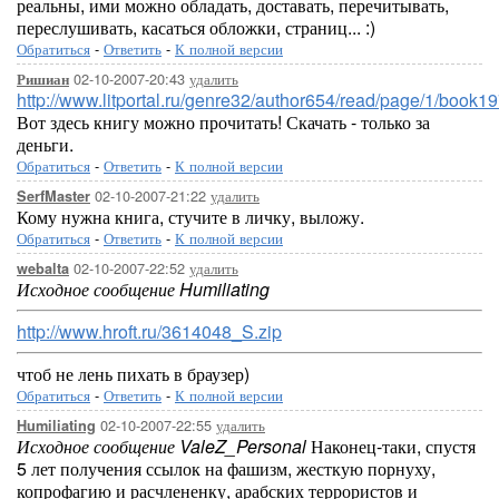
реальны, ими можно обладать, доставать, перечитывать,
переслушивать, касаться обложки, страниц... :)
Обратиться
-
Ответить
-
К полной версии
02-10-2007-20:43
удалить
Ришиан
http://www.litportal.ru/genre32/author654/read/page/1/book1
Вот здесь книгу можно прочитать! Скачать - только за
деньги.
Обратиться
-
Ответить
-
К полной версии
02-10-2007-21:22
удалить
SerfMaster
Кому нужна книга, стучите в личку, выложу.
Обратиться
-
Ответить
-
К полной версии
02-10-2007-22:52
удалить
webalta
Исходное сообщение Humiliating
http://www.hroft.ru/3614048_S.zip
чтоб не лень пихать в браузер)
Обратиться
-
Ответить
-
К полной версии
02-10-2007-22:55
удалить
Humiliating
Исходное сообщение ValeZ_Personal
Наконец-таки, спустя
5 лет получения ссылок на фашизм, жесткую порнуху,
копрофагию и расчлененку, арабских террористов и