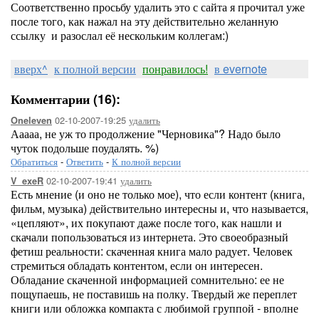
Соответственно просьбу удалить это с сайта я прочитал уже
после того, как нажал на эту действительно желанную
ссылку и разослал её нескольким коллегам:)
вверх^
к полной версии
понравилось!
в evernote
Комментарии (16):
02-10-2007-19:25
удалить
Oneleven
Ааааа, не уж то продолжение "Черновика"? Надо было
чуток подольше поудалять. %)
Обратиться
-
Ответить
-
К полной версии
02-10-2007-19:41
удалить
V_exeR
Есть мнение (и оно не только мое), что если контент (книга,
фильм, музыка) действительно интересны и, что называется,
«цепляют», их покупают даже после того, как нашли и
скачали попользоваться из интернета. Это своеобразный
фетиш реальности: скаченная книга мало радует. Человек
стремиться обладать контентом, если он интересен.
Обладание скаченной информацией сомнительно: ее не
пощупаешь, не поставишь на полку. Твердый же переплет
книги или обложка компакта с любимой группой - вполне