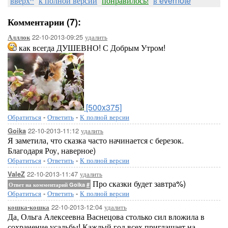
вверх^
к полной версии
понравилось!
в evernote
Комментарии (7):
22-10-2013-09:25
удалить
Алллок
как всегда ДУШЕВНО! С Добрым Утром!
[500x375]
Обратиться
-
Ответить
-
К полной версии
22-10-2013-11:12
удалить
Goika
Я заметила, что сказка часто начинается с березок.
Благодаря Роу, наверное)
Обратиться
-
Ответить
-
К полной версии
22-10-2013-11:47
удалить
ValeZ
Про сказки будет завтра%)
Ответ на комментарий Goika
#
Обратиться
-
Ответить
-
К полной версии
22-10-2013-12:04
удалить
кошка-кошка
Да, Ольга Алексеевна Васнецова столько сил вложила в
сохранение усадьбы! Каждый год всех приглашает на