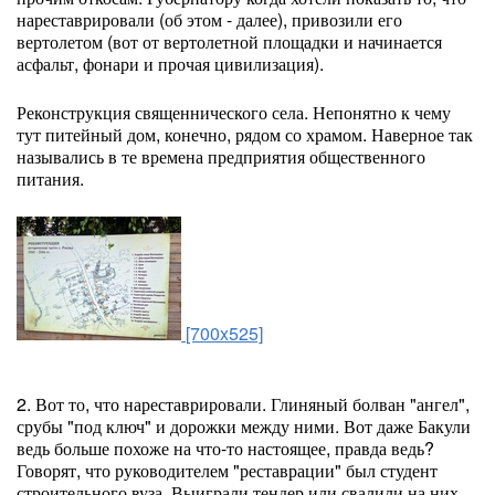
нареставрировали (об этом - далее), привозили его
вертолетом (вот от вертолетной площадки и начинается
асфальт, фонари и прочая цивилизация).
Реконструкция священнического села. Непонятно к чему
тут питейный дом, конечно, рядом со храмом. Наверное так
назывались в те времена предприятия общественного
питания.
[700x525]
2. Вот то, что нареставрировали. Глиняный болван "ангел",
срубы "под ключ" и дорожки между ними. Вот даже Бакули
ведь больше похоже на что-то настоящее, правда ведь?
Говорят, что руководителем "реставрации" был студент
строительного вуза. Выиграли тендер или свалили на них