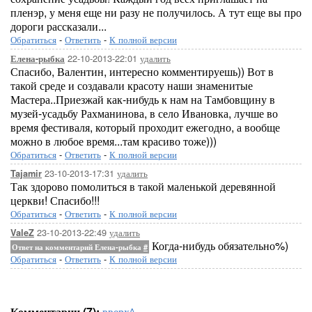
пленэр, у меня еще ни разу не получилось. А тут еще вы про
дороги рассказали...
Обратиться
-
Ответить
-
К полной версии
22-10-2013-22:01
удалить
Елена-рыбка
Спасибо, Валентин, интересно комментируешь)) Вот в
такой среде и создавали красоту наши знаменитые
Мастера..Приезжай как-нибудь к нам на Тамбовщину в
музей-усадьбу Рахманинова, в село Ивановка, лучше во
время фестиваля, который проходит ежегодно, а вообще
можно в любое время...там красиво тоже)))
Обратиться
-
Ответить
-
К полной версии
23-10-2013-17:31
удалить
Tajamir
Так здорово помолиться в такой маленькой деревянной
церкви! Спасибо!!!
Обратиться
-
Ответить
-
К полной версии
23-10-2013-22:49
удалить
ValeZ
Когда-нибудь обязательно%)
Ответ на комментарий Елена-рыбка
#
Обратиться
-
Ответить
-
К полной версии
Комментарии (7):
вверх^