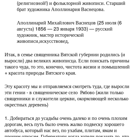
(религиозной!) и фольклорной живописи. Старший
брат художника Аполлинария Васнецова.
Аполлинарий Михайлович Васнецов (25 июля (6
августа) 1856 — 23 января 1933) — русский
художник, мастер исторической
живописи,искусствовед,
Итак, в семье священника Вятской губернии родились (и
выросли) два великих живописца. Если поискать причины
такого чуда, то это, конечно, чистота жизни и помышлений
+ красота природы Вятского края.
Эту красоту мы и отправляемся смотреть туда, где выросли
эти гении - в священническое село Рябово (жили только
священники и служители церкви, окормляющей несколько
окрестных деревень)
1. Добираться до усадьбы очень далеко и по очень плохим
дорогам, весь путь было очень жалко подвеску хорошего
автобуса, который нас вез, по ухабам, плитам, ямам и
прочим откосам. Губернатору когда хотели показать то, что