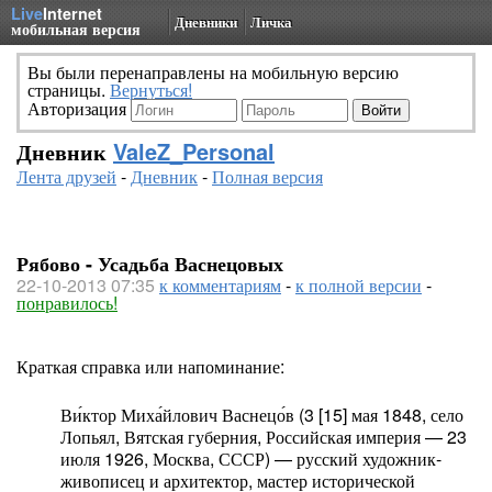
Live
Internet
Дневники
Личка
мобильная версия
Вы были перенаправлены на мобильную версию
страницы.
Вернуться!
Авторизация
Дневник
ValeZ_Personal
Лента друзей
-
Дневник
-
Полная версия
Рябово - Усадьба Васнецовых
22-10-2013 07:35
к комментариям
-
к полной версии
-
понравилось!
Краткая справка или напоминание:
Ви́ктор Миха́йлович Васнецо́в (3 [15] мая 1848, село
Лопьял, Вятская губерния, Российская империя — 23
июля 1926, Москва, СССР) — русский художник-
живописец и архитектор, мастер исторической