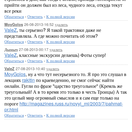
прийти он должен был из леса, чудного леса, откуда текут
все реки
Обратиться
-
Ответить
-
К полной версии
26-08-2013-16:52
удалить
MoyGolos
ValeZ
, ты серьезно? Я такой трактовки даже не
представляла. А где можно почитать об этом?
Обратиться
-
Ответить
-
К полной версии
27-08-2013-00:17
удалить
Дымыч
ValeZ
, классные экскурсии делаешь) Фоты супер!
Обратиться
-
Ответить
-
К полной версии
27-08-2013-10:40
удалить
ValeZ
MoyGolos
, ну а что тут несерьезного то. Я про это слушал в
лекциях
rakitin
по краеведению, не смог сейчас найти
онлайн. Гугли по фразе "царство треугольное" (Кремль же
треугольный! А в то время это только в честь Троицы) А так
это целый мир огромный смыслов и я сам еще только на
пороге
http://magazines.russ.ru/novyi_mi/2003/7/pahmat-
pr.html
Обратиться
-
Ответить
-
К полной версии