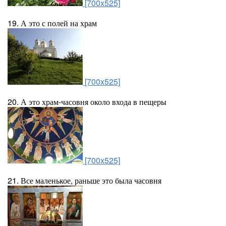
[700x525]
19. А это с полей на храм
[700x525]
20. А это храм-часовня около входа в пещеры
[700x525]
21. Все маленькое, раньше это была часовня