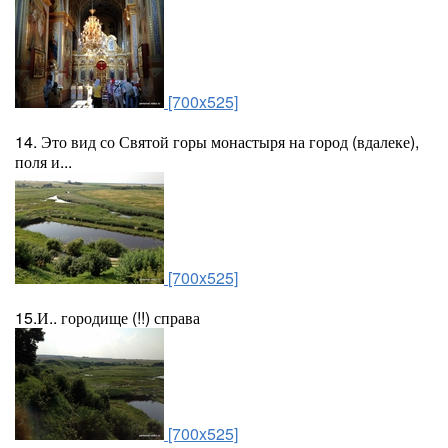
[700x525]
14. Это вид со Святой горы монастыря на город (вдалеке),
поля и...
[700x525]
15.И.. городище (!!) справа
[700x525]