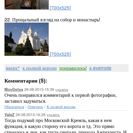
[700x525]
22. Прощальный взгляд на собор и монастырь!
[700x525]
вверх^
к полной версии
понравилось!
в evernote
Комментарии (5):
26-08-2013-15:39
удалить
MoyGolos
Очень понравился комментарий к первой фотографии,
заставил задуматься.
Обратиться
-
Ответить
-
К полной версии
26-08-2013-16:28
удалить
ValeZ
Тогда подумай про Московский Кремль, какая в нем
функция, в какую сторону его ворота и тд. Это прямо
строилось в дни, как тогда считали, прихода Антихриста. И