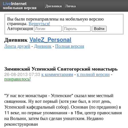
Live
Internet
Дневники
Личка
мобильная версия
Вы были перенаправлены на мобильную версию
страницы.
Вернуться!
Авторизация
Дневник
ValeZ_Personal
Лента друзей
-
Дневник
-
Полная версия
Зиминский Успенский Святогорский монастырь
26-08-2013 07:33
к комментариям
-
к полной версии
-
понравилось!
"У нас все монастыри - Успенские" сказал мне местный
священник. Ну вот первый (хотя уже был, в этот день,
Успенский кафедральный собор). Основан (по преданию) в
11 веке, но первые упоминания - в 15м, центр православия
на Волыни, затем был сделан униатским. Недавно
реконструирован