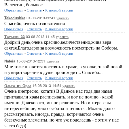
Валентин, большое.
Обратиться
-
Ответить
-
К полной версии
01-08-2013-22:41
удалить
Takedushka
Спасибо, очень позновательно
Обратиться
-
Ответить
-
К полной версии
03-08-2013-11:45
удалить
Татьяна_33
Добрый день,очень красиво,величественно,жива вера
святая.Благодарю за возможность посмотреть на Соборы.
Обратиться
-
Ответить
-
К полной версии
15-08-2013-12:31
удалить
Nafeia
Мне тоже нравится постоять в храме, в уголке, такой покой
и умиротворение в душе происходит... Спасибо...
Обратиться
-
Ответить
-
К полной версии
16-08-2013-14:54
удалить
Ольга_из_Орла
Очень инетресно, кстати) В Данков нас года два назад
приглашали храм расписывать, и вот не помню - какой
именно. Далековато, мы не решились. Но интереьеры
интереснейшие, много заботы и теплоты. Можно долго
рассматривать. иногда, правда, встречаются очень
безвкусные элементы, но что уж поделаешь - с этим у нас
часто беда)