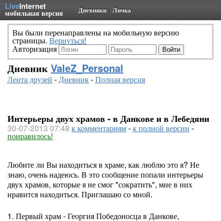
Live
Internet
Дневники
Личка
мобильная версия
Вы были перенаправлены на мобильную версию
страницы.
Вернуться!
Авторизация
Дневник
ValeZ_Personal
Лента друзей
-
Дневник
-
Полная версия
Интерьеры двух храмов - в Данкове и в Лебедяни
30-07-2013 07:48
к комментариям
-
к полной версии
-
понравилось!
Любите ли Вы находиться в храме, как люблю это я? Не
знаю, очень надеюсь. В это сообщение попали интерьеры
двух храмов, которые я не смог "сократить", мне в них
нравится находиться. Приглашаю со мной.
1. Первый храм - Георгия Победоносца в Данкове,