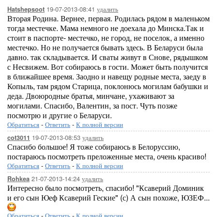
19-07-2013-08:41
удалить
Hatshepsoot
Вторая Родина. Вернее, первая. Родилась рядом в маленьком
тогда местечке. Мама немного не доехала до Минска.Так и
стоит в паспорте- местечко, не город, не поселок, а именно
местечко. Но не получается бывать здесь. В Беларуси была
давно. так складывается. И сваты живут в Снове, рядышком
с Несвижем. Вот собираюсь в гости. Может быть получится
в ближайшее время. Заодно и навещу родные места, заеду в
Копыль, там рядом Старица, поклонюсь могилам бабушки и
деда. Двоюродные братья, минчане, ухаживают за
могилами. Спасибо, Валентин, за пост. Чуть позже
посмотрю и другие о Беларуси.
Обратиться
-
Ответить
-
К полной версии
19-07-2013-08:53
удалить
cot3011
Спасибо большое! Я тоже собираюсь в Белоруссию,
постараюсь посмотреть преложенные места, очень красиво!
Обратиться
-
Ответить
-
К полной версии
21-07-2013-14:24
удалить
Rohkea
Интересно было посмотреть, спасибо! "Ксаверий Доминик
и его сын Юеф Ксаверий Геские" (с) А сын похоже, ЮЗЕФ...
Обратиться
-
Ответить
-
К полной версии