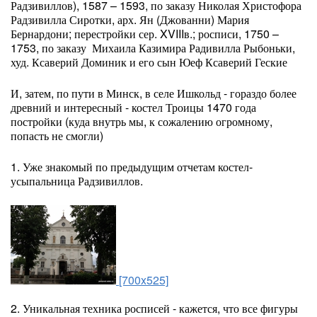
Радзивиллов), 1587 – 1593, по заказу Николая Христофора
Радзивилла Сиротки, арх. Ян (Джованни) Мария
Бернардони; перестройки сер. XVIIIв.; росписи, 1750 –
1753, по заказу Михаила Казимира Радивилла Рыбоньки,
худ. Ксаверий Доминик и его сын Юеф Ксаверий Геские
И, затем, по пути в Минск, в селе Ишкольд - гораздо более
древний и интересный - костел Троицы 1470 года
постройки (куда внутрь мы, к сожалению огромному,
попасть не смогли)
1. Уже знакомый по предыдущим отчетам костел-
усыпальница Радзивиллов.
[700x525]
2. Уникальная техника росписей - кажется, что все фигуры