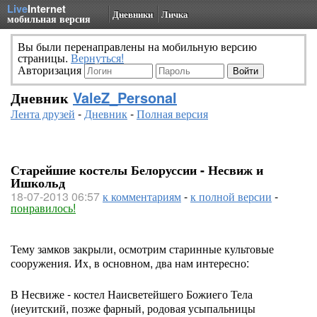
Live
Internet
Дневники
Личка
мобильная версия
Вы были перенаправлены на мобильную версию
страницы.
Вернуться!
Авторизация
Дневник
ValeZ_Personal
Лента друзей
-
Дневник
-
Полная версия
Старейшие костелы Белоруссии - Несвиж и
Ишкольд
18-07-2013 06:57
к комментариям
-
к полной версии
-
понравилось!
Тему замков закрыли, осмотрим старинные культовые
сооружения. Их, в основном, два нам интересно:
В Несвиже - костел Наисветейшего Божиего Тела
(иеуитский, позже фарный, родовая усыпальницы