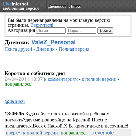
Live
Internet
Дневники
Личка
мобильная версия
Вы были перенаправлены на мобильную версию
страницы.
Вернуться!
Авторизация
Дневник
ValeZ_Personal
Лента друзей
-
Дневник
-
Полная версия
Коротко о событиях дня
24-04-2011 13:37
к комментариям
-
к полной версии
-
понравилось!
@livalez:
13:36:45
Куда сейчас поехать с женой и ребенком
погулять?двухметровое яйцо на Красной Пресне
предлагается.Всех с Пасхой,Х.В. кричат даже в песочнице!
вверх^
к полной версии
понравилось!
в evernote