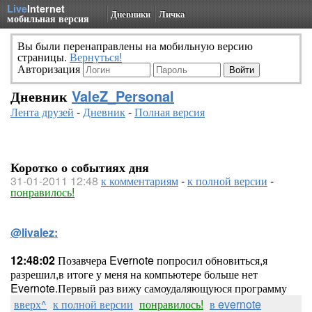
Live
Internet
Дневники
Личка
мобильная версия
Вы были перенаправлены на мобильную версию
страницы.
Вернуться!
Авторизация
Дневник
ValeZ_Personal
Лента друзей
-
Дневник
-
Полная версия
Коротко о событиях дня
31-01-2011 12:48
к комментариям
-
к полной версии
-
понравилось!
@livalez:
12:48:02
Позавчера Evernote попросил обновиться,я
разрешил,в итоге у меня на компьютере больше нет
Evernote.Первый раз вижу самоудаляющуюся программу
вверх^
к полной версии
понравилось!
в evernote