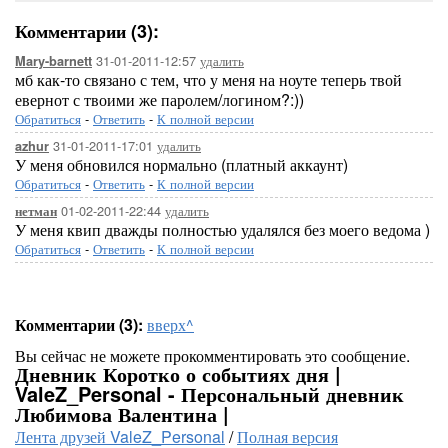
Комментарии (3):
31-01-2011-12:57
удалить
Mary-barnett
мб как-то связано с тем, что у меня на ноуте теперь твой
евернот с твоими же паролем/логином?:))
Обратиться
-
Ответить
-
К полной версии
31-01-2011-17:01
удалить
azhur
У меня обновился нормально (платный аккаунт)
Обратиться
-
Ответить
-
К полной версии
01-02-2011-22:44
удалить
нетман
У меня квип дважды полностью удалялся без моего ведома )
Обратиться
-
Ответить
-
К полной версии
Комментарии (3):
вверх^
Вы сейчас не можете прокомментировать это сообщение.
Дневник Коротко о событиях дня |
ValeZ_Personal - Персональный дневник
Любимова Валентина |
Лента друзей ValeZ_Personal
/
Полная версия