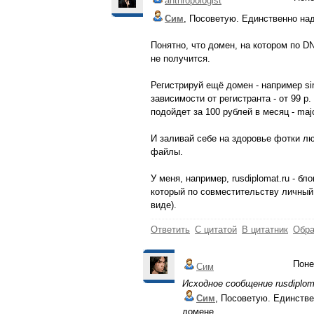
anthropologist
Сим
, Посоветую. Единственно над
Понятно, что домен, на котором по D
не получится.
Регистрируй ещё домен - например sim
зависимости от регистранта - от 99 р.
подойдет за 100 рублей в месяц - maj
И заливай себе на здоровье фотки лю
файлы.
У меня, например, rusdiplomat.ru - бло
который по совместительству личный
виде).
Ответить
С цитатой
В цитатник
Обра
Поне
Сим
Исходное сообщение rusdiplom
Сим
, Посоветую. Единстве
домене.