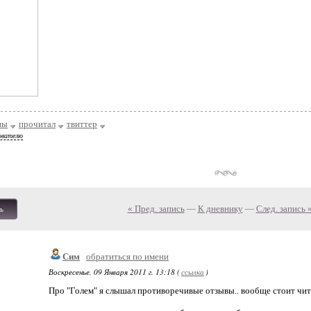
ны
прочитал
твиттер
ователю
« Пред. запись
—
К дневнику
—
След. запись 
ь
Сим
обратиться по имени
Воскресенье, 09 Января 2011 г. 13:18 (
ссылка
)
Про "Голем" я слышал противоречивые отзывы.. вообще стоит чита