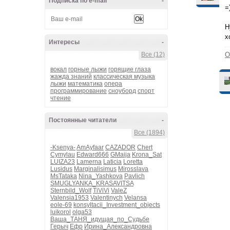
Подписка по e-mail
-
=
Н
х
Интересы
-
Все (12)
О
вокал
горные лыжи
горящие глаза
жажда знаний
классическая музыка
лыжи
математика
опера
программирование
сноуборд
спорт
чтение
Постоянные читатели
-
Все (1894)
-Ksenya-
AmAyfaar
CAZADOR
Chert
Cymylau
Edward666
GMaija
Krona_Sat
LUIZA23
Lamerna
Laticia
Loretta
Lusidus
Marginalisimus
Mirosslava
MsTataka
Nina_Yashkova
Pavlich
SMUGLYANKA_KRASAVITSA
Sternbild_Wolf
TiViVi
ValeZ
Valensia1953
Valentinych
Velansa
eole-69
konsyltacii_Investment_objects
luikorol
olga53
Ваша_ТАНЯ_идущая_по_Судьбе
Герыч
Ефр
Ирина_Александровна