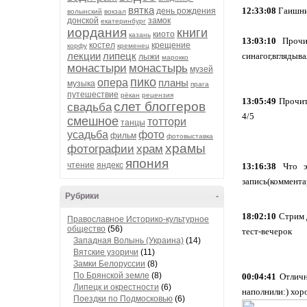
вятка
12:33:08
Гаишник
день рождения
волынский
вокзал
донской
замок
екатеринбург
иордания
книги
киото
казань
13:03:10
Прочит
костел
крещение
корфу
кременец
лекции
липецк
синагог,вглядыва
лыжи
марокко
монастыри
монастырь
музей
пико
опера
планы
музыка
прага
путешествие
рёкан
рецензия
13:05:49
Прочита
слет блоггеров
свадьба
4/5
смешное
тоттори
танцы
усадьба
фото
фильм
фотовыставка
храмы
фотографии
храм
япония
чтение
яндекс
13:16:38
Что эт
запись(коммента
Рубрики
-
18:02:10
Стрим д
Православное Историко-культурное
общество
(56)
тест-вечерок
Западная Волынь (Украина)
(14)
Вятские узоричи
(11)
Замки Белоруссии
(8)
По Брянской земле
(8)
00:04:41
Отличн
Липецк и окрестности
(6)
наполнили:) хо
Поездки по Подмосковью
(6)