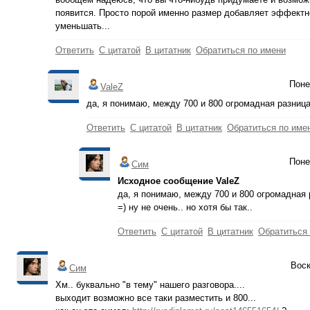
появится. Просто порой именно размер добавляет эффектно
уменьшать...
Ответить
С цитатой
В цитатник
Обратиться по имени
Поне
ValeZ
да, я понимаю, между 700 и 800 огромадная разница
Ответить
С цитатой
В цитатник
Обратиться по име
Поне
Сим
Исходное сообщение ValeZ
да, я понимаю, между 700 и 800 огромадная р
=) ну не очень.. но хотя бы так..
Ответить
С цитатой
В цитатник
Обратиться
Воск
Сим
Хм.. буквально "в тему" нашего разговора....
выходит возможно все таки разместить и 800...