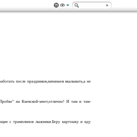
аботать после праздников,начинаем вкалывать,а не
робке" на Киевской-зачет,отлично! И там и там-
щие с трамплинов лыжники.Беру картошку и иду