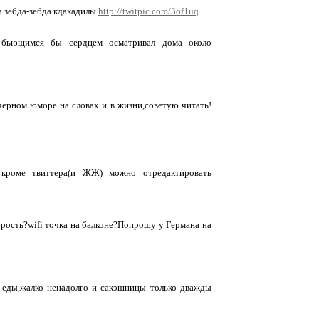
а зебда-зебда кдакадилы
http://twitpic.com/3of1uq
 бьющимся бы сердцем осматривал дома около
ерном юморе на словах и в жизни,советую читать!
 кроме твиттера(и ЖЖ) можно отредактировать
рость?wifi точка на балконе?Попрошу у Германа на
 еды,жалко ненадолго и сакэшницы только дважды