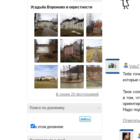
Усадьба Вороново и окрестности
ValeZ
Тебе точ
которые 
Твое соо
В серии 20 фотографий
в том, ч
ориентир
Поиск по дневнику
-
Надо под
Ответит
в этом дневнике