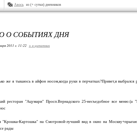
Авось
из (+ сутки) дневников
О О СОБЫТИЯХ ДНЯ
варя 2011 г. 11:22
+ в цитатник
ко же я тыкаюсь в айфон носом,когда руки в перчатках?Привет,я выбрался р
й ресторан "Ацумари" Просп.Вернадского 25-несъедобное все меню:(а "П
нос
 "Крошка-Картошка" на Смотровой-лучший вид в окно на Москву+прыгаю
все рады