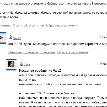
)) тогда я наверное его возьму в библиотеке.. но сперва нового Пелевин
у если бы была эа функция была отключенной по умолчанию, то ее вк
озяина блога...
тветить
С цитатой
В цитатник
Обратиться по имени
Воск
ValeZ
ага, а "ой, девочки, заходим в настроечки и делаем картиночки бо
Ответить
С цитатой
В цитатник
Обратиться по имени
Воск
Сим
Исходное сообщение ValeZ
ага, а "ой, девочки, заходим в настроечки и делаем картин
гы гы ну да...
мне казалось, что об этом ограничении никто и не знает..
п.с. насчет 70%. Я юзаю свой блог на
мой, рабочий, папин, рабочий ноут и нетбук подруги. Тольк
влезть. Я не пытаюсь спорить.. просто такое вот наблюдени
вообщем надеюсь, что вы что-нибудь придумаете и возмож