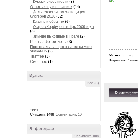
Курск и окрестности
(3)
Отчеты о путешествиях
(44)
Дальневосточная экспедиция
блогеров 2010
(32)
Казань и обратно
(6)
Остров Корфу, сентябрь 2009 года
(3)
Зимние выходные в Праге
(2)
Разные фотоотчеты
(3)
Персональные фотовыставки моих
знакомых
(2)
Метки:
рестора
Твиттер
(1)
Понравилось:
1 польз
Смешное
(1)
Музыка
-
Все (3)
Комментироват
тест
Слушали: 1488
Комментарии: 10
Я - фотограф
-
К приложению