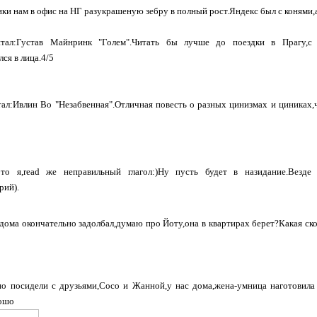
и нам в офис на НГ разукрашеную зебру в полный рост.Яндекс был с конями,
ал:Густав Майнринк "Голем".Читать бы лучше до поездки в Прагу,с
лся в лица.4/5
л:Ивлин Во "Незабвенная".Отличная повесть о разных цинизмах и циниках,ч
о я,read же неправильный глагол:)Ну пусть будет в назидание.Везде
рий).
ома окончательно задолбал,думаю про Йоту,она в квартирах берет?Какая ско
о посидели с друзьями,Сосо и Жанной,у нас дома,жена-умница наготовила
рошо