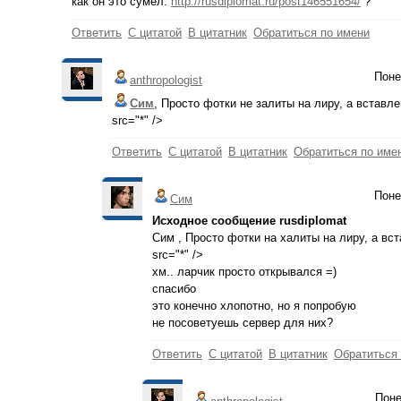
как он это сумел:
http://rusdiplomat.ru/post146551654/
?
Ответить
С цитатой
В цитатник
Обратиться по имени
Поне
anthropologist
Сим
, Просто фотки не залиты на лиру, а вставл
src="*" />
Ответить
С цитатой
В цитатник
Обратиться по име
Поне
Сим
Исходное сообщение rusdiplomat
Сим , Просто фотки на халиты на лиру, а вс
src="*" />
хм.. ларчик просто открывался =)
спасибо
это конечно хлопотно, но я попробую
не посоветуешь сервер для них?
Ответить
С цитатой
В цитатник
Обратиться
Поне