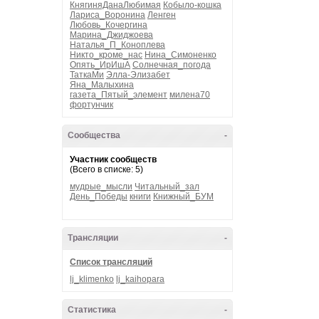
КнягиняДанаЛюбимая
Кобыло-кошка
Лариса_Воронина
Ленген
Любовь_Кочергина
Марина_Джиджоева
Наталья_П_Коноплева
Никто_кроме_нас
Нина_Симоненко
Опять_ИрИшА
Солнечная_погода
ТаткаМи
Элла-Элизабет
Яна_Малыхина
газета_Пятый_элемент
милена70
фортунчик
Сообщества
-
Участник сообществ
(Всего в списке: 5)
мудрые_мысли
Читальный_зал
День_Победы
книги
Книжный_БУМ
Трансляции
-
Список трансляций
lj_klimenko
lj_kaihopara
Статистика
-