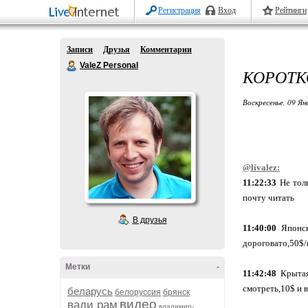
Регистрация
Вход
Рейтинги
Записи
Друзья
Комментарии
ValeZ Personal
КОРОТК
Воскресенье, 09 Ян
@livalez:
11:22:33
Не толь
почту читать
В друзья
11:40:00
Японски
дороговато,50$/
Метки
-
11:42:48
Крытая
смотреть,10$ и 
беларусь
белоруссия
брянск
видео
вади рам
владимир-