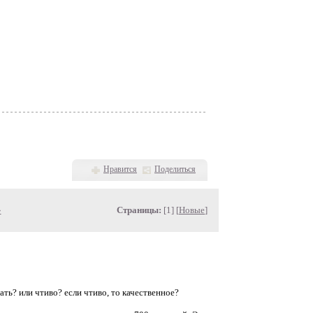
Нравится
Поделиться
»
Страницы:
[1] [
Новые
]
ть? или чтиво? если чтиво, то качественное?