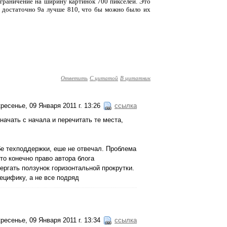
 ограничение на ширину картинок 700 пикселей. Это
же достаточно 9а лучше 810, что бы можно было их
Ответить
С цитатой
В цитатник
ресенье, 09 Января 2011 г. 13:26
ссылка
начать с начала и перечитать те места,
бе техподдержки, еше не отвечал. Проблема
то конечно право автора блога
ергать ползунок горизонтальной прокрутки.
ецифику, а не все подряд
ресенье, 09 Января 2011 г. 13:34
ссылка