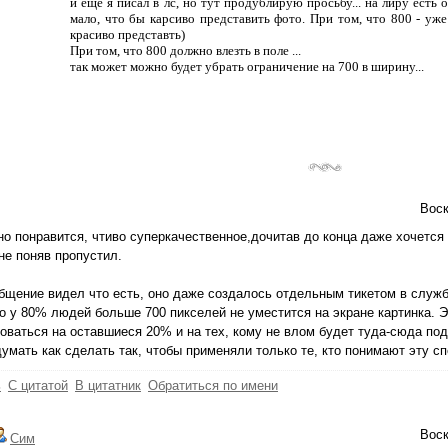
и еще я писал в лс, но тут продублирую просьбу... на лиру есть
мало, что бы карсиво представить фото. При том, что 800 - у
красиво представть)
При том, что 800 должно влезть в поле ...
так может можно будет убрать ограничение на 700 в ширину...
Воск
но понравится, чтиво суперкачественное,дочитав до конца даже хочется 
не поняв пропустил.
бщение видел что есть, оно даже создалось отдельным тикетом в служ
то у 80% людей больше 700 пикселей не уместится на экране картинка. Э
оваться на оставшиеся 20% и на тех, кому не влом будет туда-сюда под
умать как сделать так, чтобы применяли только те, кто понимают эту сп
ь
С цитатой
В цитатник
Обратиться по имени
Воск
Сим