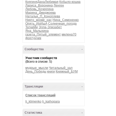
КнягиняДанаЛюбимая
Кобыло-кошка
Лариса_Воронина
Ленген
Любовь_Кочергина
Марина_Джиджоева
Наталья_П_Коноплева
Никто_кроме_нас
Нина_Симоненко
Опять_ИрИшА
Солнечная_погода
ТаткаМи
Элла-Элизабет
Яна_Малыхина
газета_Пятый_элемент
милена70
фортунчик
Сообщества
-
Участник сообществ
(Всего в списке: 5)
мудрые_мысли
Читальный_зал
День_Победы
книги
Книжный_БУМ
Трансляции
-
Список трансляций
lj_klimenko
lj_kaihopara
Статистика
-