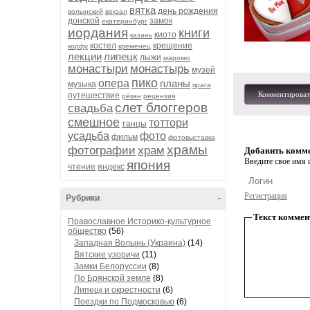
вятка
день рождения
волынский
вокзал
донской
замок
екатеринбург
иордания
книги
киото
казань
костел
крещение
корфу
кременец
лекции
липецк
лыжи
марокко
монастыри
монастырь
музей
пико
опера
планы
музыка
прага
Комментироват
путешествие
рёкан
рецензия
слет блоггеров
свадьба
смешное
тоттори
танцы
усадьба
фото
фильм
фотовыставка
храмы
фотографии
храм
Добавить комм
Введите свое имя и
япония
чтение
яндекс
Регистрация
Рубрики
-
Текст коммен
Православное Историко-культурное
общество
(56)
Западная Волынь (Украина)
(14)
Вятские узоричи
(11)
Замки Белоруссии
(8)
По Брянской земле
(8)
Липецк и окрестности
(6)
Поездки по Подмосковью
(6)