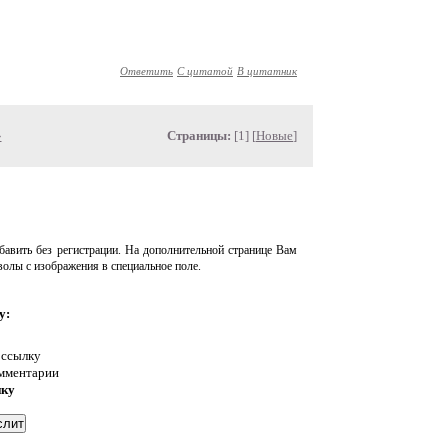
Ответить
С цитатой
В цитатник
»
Страницы:
[1] [
Новые
]
авить без регистрации. На дополнительной странице Вам
волы с изображения в специальное поле.
у:
 ссылку
омментарии
нку