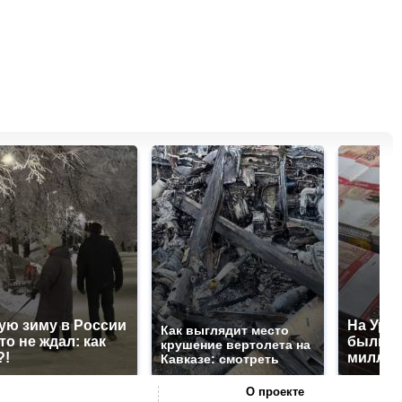
ую зиму в России
На Урал
Как выглядит место
то не ждал: как
были у
крушение вертолета на
?!
миллио
Кавказе: смотреть
О проекте