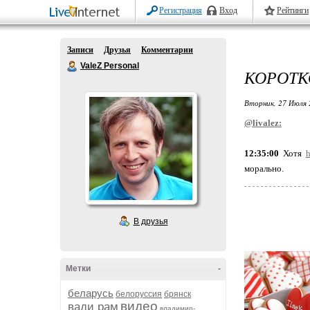
Регистрация
Вход
Рейтинги
Записи
Друзья
Комментарии
ValeZ Personal
КОРОТК
Вторник, 27 Июля 
@livalez:
12:35:00
Хотя
h
морально.
В друзья
Метки
-
беларусь
белоруссия
брянск
видео
вади рам
владимир-