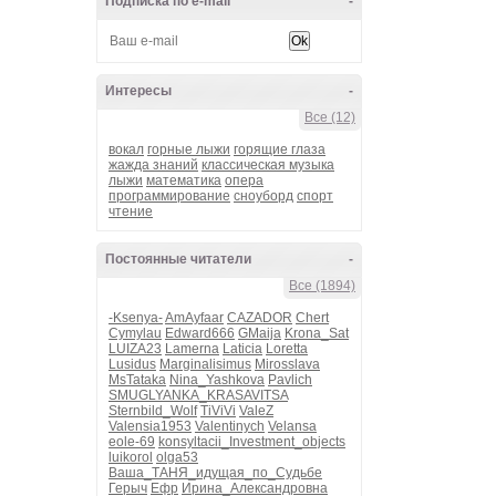
Подписка по e-mail
-
Интересы
-
Все (12)
вокал
горные лыжи
горящие глаза
жажда знаний
классическая музыка
лыжи
математика
опера
программирование
сноуборд
спорт
чтение
Постоянные читатели
-
Все (1894)
-Ksenya-
AmAyfaar
CAZADOR
Chert
Cymylau
Edward666
GMaija
Krona_Sat
LUIZA23
Lamerna
Laticia
Loretta
Lusidus
Marginalisimus
Mirosslava
MsTataka
Nina_Yashkova
Pavlich
SMUGLYANKA_KRASAVITSA
Sternbild_Wolf
TiViVi
ValeZ
Valensia1953
Valentinych
Velansa
eole-69
konsyltacii_Investment_objects
luikorol
olga53
Ваша_ТАНЯ_идущая_по_Судьбе
Герыч
Ефр
Ирина_Александровна