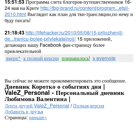
15:51:53
Программа слета блогеров-путешественников 16-
24 мая на Крите
http://tbg-brand.ru/content/program...etsii-
2010.html
Выглядит как план для тви-трансляции,по нему и
буду писать!
21:18:43
http://lifehacker.ru/2010/05/08/15-prilozhenijj-
de...tranicu-bolee-privlekatelnojj/
15 приложений,
делающих вашу Facebook фан-страницу более
привлекательной
вверх^
к полной версии
понравилось!
в evernote
Вы сейчас не можете прокомментировать это сообщение.
Дневник Коротко о событиях дня |
ValeZ_Personal - Персональный дневник
Любимова Валентина |
Лента друзей ValeZ_Personal
/
Полная версия
Добавить в друзья
Страницы:
раньше»