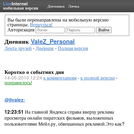
Live
Internet
Дневники
Личка
мобильная версия
Вы были перенаправлены на мобильную версию
страницы.
Вернуться!
Авторизация
Дневник
ValeZ_Personal
Лента друзей
-
Дневник
-
Полная версия
Коротко о событиях дня
14-05-2010 12:24
к комментариям
-
к полной версии
-
понравилось!
@livalez:
12:23:51
На главной Яндекса справа вверху реклама
просмотра онлайн пиратских фильмов, выложенных
пользователями Мейл.ру, обвешанных рекламой.Это как?