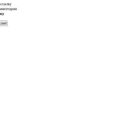
 ссылку
омментарии
нку