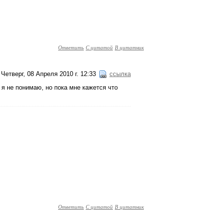
Ответить
С цитатой
В цитатник
Четверг, 08 Апреля 2010 г. 12:33
ссылка
о я не понимаю, но пока мне кажется что
Ответить
С цитатой
В цитатник