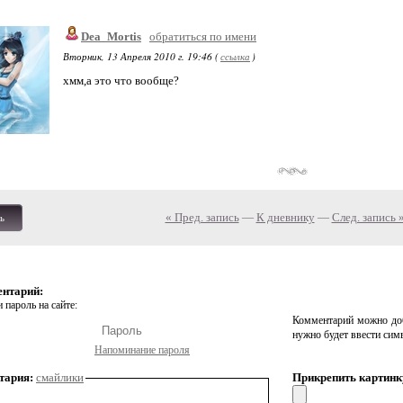
Dea_Mortis
обратиться по имени
Вторник, 13 Апреля 2010 г. 19:46 (
ссылка
)
хмм,а это что вообще?
« Пред. запись
—
К дневнику
—
След. запись 
ь
ентарий:
 пароль на сайте:
Комментарий можно доб
нужно будет ввести сим
Напоминание пароля
тария:
смайлики
Прикрепить картинк