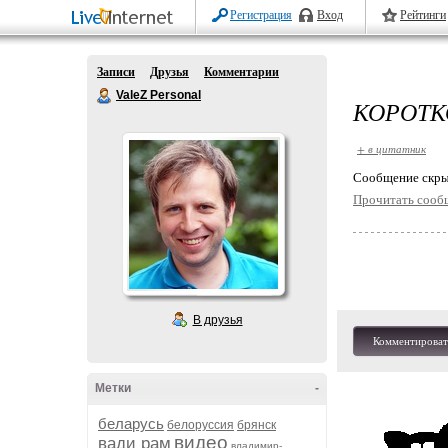
Регистрация
Вход
Рейтинги
Записи
Друзья
Комментарии
ValeZ Personal
КОРОТК
+ в цитатник
Cообщение скры
Прочитать сооб
В друзья
Комментироват
Метки
-
беларусь
белоруссия
брянск
видео
вади рам
владимир-