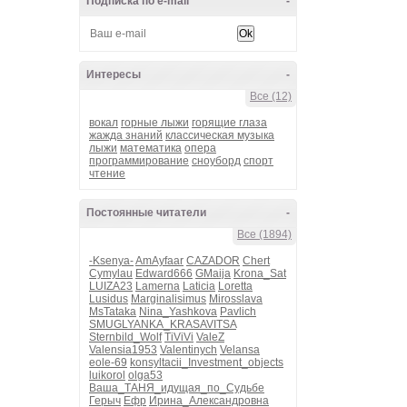
Подписка по e-mail
-
Интересы
-
Все (12)
вокал
горные лыжи
горящие глаза
жажда знаний
классическая музыка
лыжи
математика
опера
программирование
сноуборд
спорт
чтение
Постоянные читатели
-
Все (1894)
-Ksenya-
AmAyfaar
CAZADOR
Chert
Cymylau
Edward666
GMaija
Krona_Sat
LUIZA23
Lamerna
Laticia
Loretta
Lusidus
Marginalisimus
Mirosslava
MsTataka
Nina_Yashkova
Pavlich
SMUGLYANKA_KRASAVITSA
Sternbild_Wolf
TiViVi
ValeZ
Valensia1953
Valentinych
Velansa
eole-69
konsyltacii_Investment_objects
luikorol
olga53
Ваша_ТАНЯ_идущая_по_Судьбе
Герыч
Ефр
Ирина_Александровна