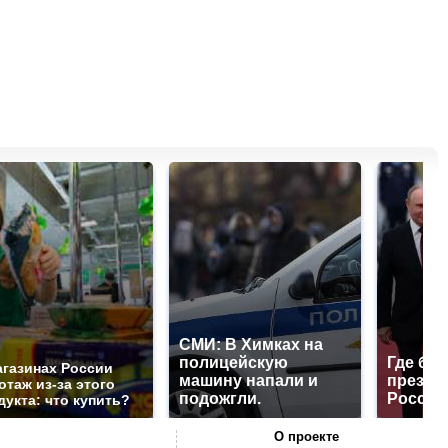
СМИ: В Химках на
полицейскую
Где буд
агазинах России
машину напали и
презид
отаж из-за этого
подожгли.
России
дукта: что купить?
О проекте