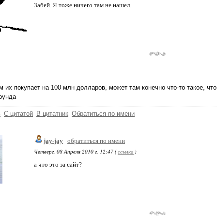
Забей. Я тоже ничего там не нашел..
ам их покупает на 100 млн долларов, может там конечно что-то такое, чт
рунда
ь
С цитатой
В цитатник
Обратиться по имени
jay-jay
обратиться по имени
Четверг, 08 Апреля 2010 г. 12:47 (
ссылка
)
а что это за сайт?