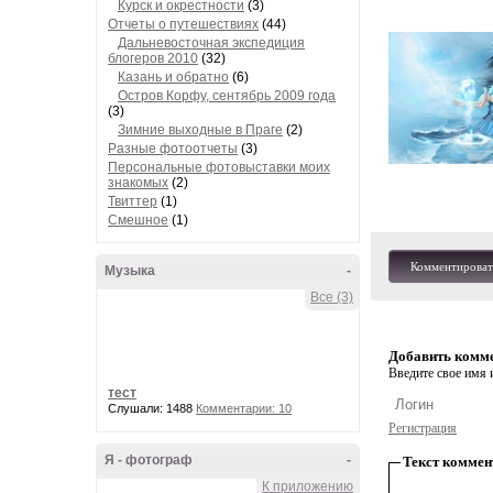
Курск и окрестности
(3)
Отчеты о путешествиях
(44)
Дальневосточная экспедиция
блогеров 2010
(32)
Казань и обратно
(6)
Остров Корфу, сентябрь 2009 года
(3)
Зимние выходные в Праге
(2)
Разные фотоотчеты
(3)
Персональные фотовыставки моих
знакомых
(2)
Твиттер
(1)
Смешное
(1)
Комментироват
Музыка
-
Все (3)
Добавить комм
Введите свое имя и
тест
Слушали: 1488
Комментарии: 10
Регистрация
Я - фотограф
-
Текст коммен
К приложению