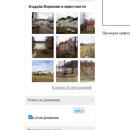
Усадьба Вороново и окрестности
Проверка орфог
В серии 20 фотографий
Поиск по дневнику
-
в этом дневнике