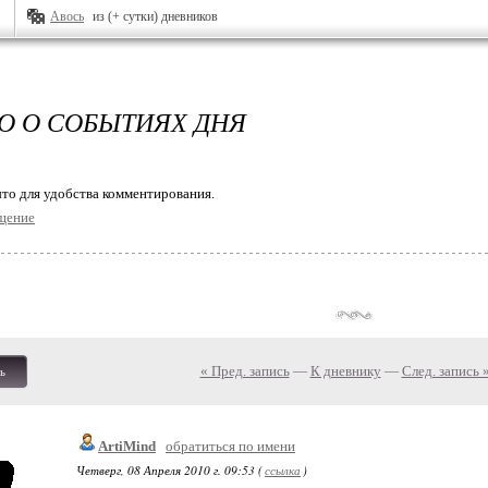
Авось
из (+ сутки) дневников
О О СОБЫТИЯХ ДНЯ
то для удобства комментирования.
щение
« Пред. запись
—
К дневнику
—
След. запись 
ь
ArtiMind
обратиться по имени
Четверг, 08 Апреля 2010 г. 09:53 (
ссылка
)