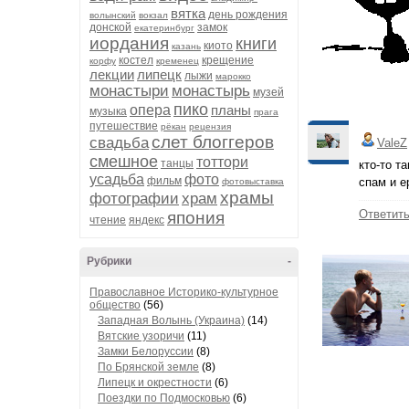
вятка
день рождения
волынский
вокзал
донской
замок
екатеринбург
иордания
книги
киото
казань
костел
крещение
корфу
кременец
лекции
липецк
лыжи
марокко
монастыри
монастырь
музей
пико
опера
планы
музыка
прага
путешествие
рёкан
рецензия
слет блоггеров
свадьба
ValeZ
смешное
тоттори
танцы
кто-то т
усадьба
фото
фильм
спам и е
фотовыставка
храмы
фотографии
храм
Ответит
япония
чтение
яндекс
Рубрики
-
Православное Историко-культурное
общество
(56)
Западная Волынь (Украина)
(14)
Вятские узоричи
(11)
Замки Белоруссии
(8)
По Брянской земле
(8)
Липецк и окрестности
(6)
Поездки по Подмосковью
(6)