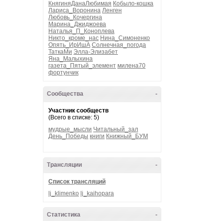
КнягиняДанаЛюбимая
Кобыло-кошка
Лариса_Воронина
Ленген
Любовь_Кочергина
Марина_Джиджоева
Наталья_П_Коноплева
Никто_кроме_нас
Нина_Симоненко
Опять_ИрИшА
Солнечная_погода
ТаткаМи
Элла-Элизабет
Яна_Малыхина
газета_Пятый_элемент
милена70
фортунчик
Сообщества
-
Участник сообществ
(Всего в списке: 5)
мудрые_мысли
Читальный_зал
День_Победы
книги
Книжный_БУМ
Трансляции
-
Список трансляций
lj_klimenko
lj_kaihopara
Статистика
-