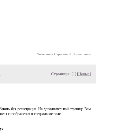
Ответить
С цитатой
В цитатник
»
Страницы:
[1] [
Новые
]
авить без регистрации. На дополнительной странице Вам
волы с изображения в специальное поле.
у: