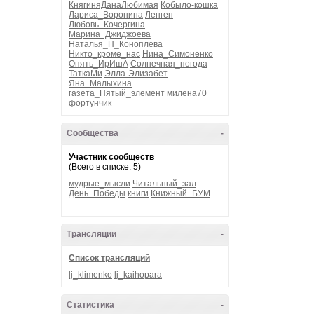
КнягиняДанаЛюбимая
Кобыло-кошка
Лариса_Воронина
Ленген
Любовь_Кочергина
Марина_Джиджоева
Наталья_П_Коноплева
Никто_кроме_нас
Нина_Симоненко
Опять_ИрИшА
Солнечная_погода
ТаткаМи
Элла-Элизабет
Яна_Малыхина
газета_Пятый_элемент
милена70
фортунчик
Сообщества
-
Участник сообществ
(Всего в списке: 5)
мудрые_мысли
Читальный_зал
День_Победы
книги
Книжный_БУМ
Трансляции
-
Список трансляций
lj_klimenko
lj_kaihopara
Статистика
-