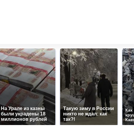
На Урале из казны
Такую зиму в России
Как
были украдены 18
никто не ждал: как
кру
миллионов рублей
так?!
Кав