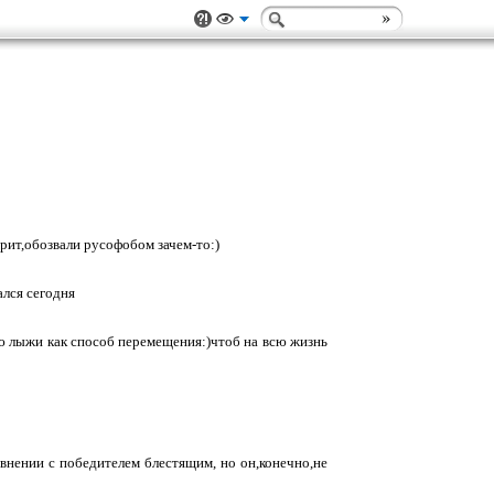
рит,обозвали русофобом зачем-то:)
ался сегодня
аю лыжи как способ перемещения:)чтоб на всю жизнь
внении с победителем блестящим, но он,конечно,не