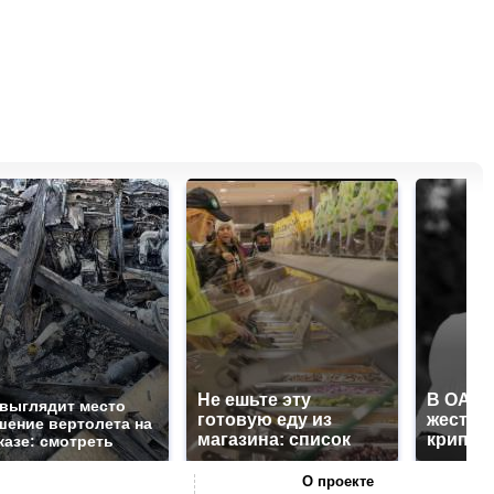
Не ешьте эту
В ОАЭ 
 выглядит место
готовую еду из
жесток
шение вертолета на
магазина: список
крипто
казе: смотреть
О проекте