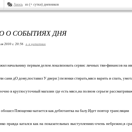
Авось
из (+ сутки) дневников
О О СОБЫТИЯХ ДНЯ
ля 2010 г. 20:56
+ в цитатник
ил начальнику первым делом локализовать сервис личных тви-финансов на ив
и сани дО дому,поставил У двери:) пеленки стирать,мясо варить и спать, умот
очно в круглосуточный магазин где есть мясо,на полном серьезе рассматрив
 обошел Плющенко-катается как дебютантка на балу.Идет повтор трансляции
о правда катался как на показательных выступлениях-очень небрежно,в сра