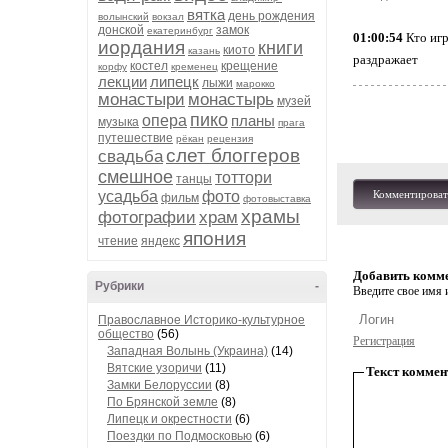
вятка
день рождения
волынский
вокзал
донской
замок
екатеринбург
01:00:54
Кто игр
иордания
книги
киото
казань
раздражает
костел
крещение
корфу
кременец
лекции
липецк
лыжи
марокко
монастыри
монастырь
музей
пико
опера
планы
музыка
прага
путешествие
рёкан
рецензия
слет блоггеров
свадьба
смешное
тоттори
танцы
усадьба
фото
Комментироват
фильм
фотовыставка
храмы
фотографии
храм
япония
чтение
яндекс
Добавить комм
Рубрики
-
Введите свое имя и
Православное Историко-культурное
общество
(56)
Регистрация
Западная Волынь (Украина)
(14)
Вятские узоричи
(11)
Текст коммен
Замки Белоруссии
(8)
По Брянской земле
(8)
Липецк и окрестности
(6)
Поездки по Подмосковью
(6)