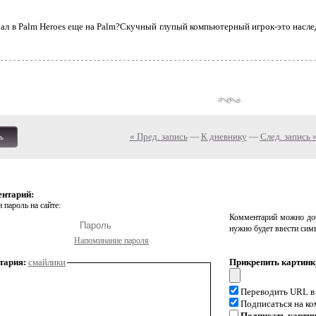
ал в Palm Heroes еще на Palm?Скучный глупый компьютерный игрок-это насле
« Пред. запись
—
К дневнику
—
След. запись 
ь
ентарий:
 пароль на сайте:
Комментарий можно доб
нужно будет ввести сим
Напоминание пароля
тария:
смайлики
Прикрепить картинк
Переводить URL в
Подписаться на к
Подписать карти