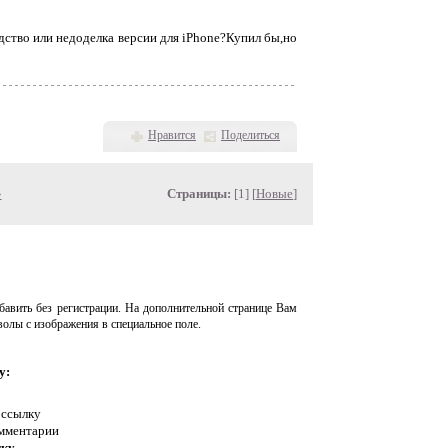
дство или недоделка версии для iPhone?Купил бы,но
Нравится
Поделиться
»
Страницы:
[1] [
Новые
]
авить без регистрации. На дополнительной странице Вам
волы с изображения в специальное поле.
у:
 ссылку
омментарии
нку