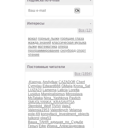
Подписка по e-mail
-
Интересы
-
Все (12)
вокал
горные лыжи
горящие глаза
жажда знаний
классическая музыка
лыжи
математика
опера
программирование
сноуборд
спорт
чтение
Постоянные читатели
-
Все (1894)
-Ksenya-
AmAyfaar
CAZADOR
Chert
Cymylau
Edward666
GMaija
Krona_Sat
LUIZA23
Lamerna
Laticia
Loretta
Lusidus
Marginalisimus
Mirosslava
MsTataka
Nina_Yashkova
Pavlich
SMUGLYANKA_KRASAVITSA
Sternbild_Wolf
TiViVi
ValeZ
Valensia1953
Valentinych
Velansa
eole-69
konsyltacii_Investment_objects
luikorol
olga53
Ваша_ТАНЯ_идущая_по_Судьбе
Герыч
Ефр
Ирина_Александровна