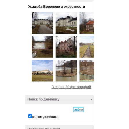
Усадьба Вороново и окрестности
В серии 20 фотографий
Поиск по дневнику
-
в этом дневнике