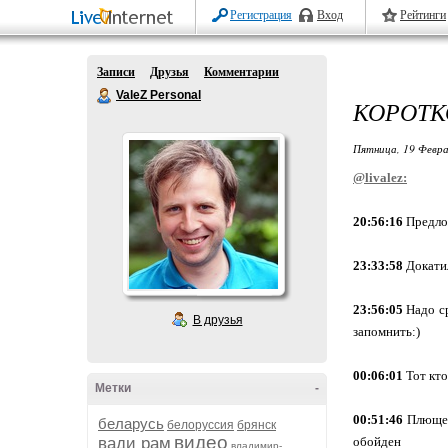
Регистрация
Вход
Рейтинги
Записи
Друзья
Комментарии
ValeZ Personal
КОРОТК
Пятница, 19 Февра
@livalez:
20:56:16
Предлож
23:33:58
Докатил
23:56:05
Надо ср
В друзья
запомнить:)
00:06:01
Тот кто
Метки
-
00:51:46
Плющенк
беларусь
белоруссия
брянск
видео
вади рам
обойден
владимир-