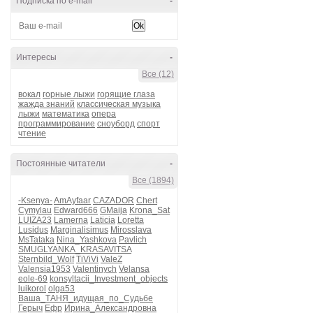
Подписка по e-mail
-
Интересы
-
Все (12)
вокал
горные лыжи
горящие глаза
жажда знаний
классическая музыка
лыжи
математика
опера
программирование
сноуборд
спорт
чтение
Постоянные читатели
-
Все (1894)
-Ksenya-
AmAyfaar
CAZADOR
Chert
Cymylau
Edward666
GMaija
Krona_Sat
LUIZA23
Lamerna
Laticia
Loretta
Lusidus
Marginalisimus
Mirosslava
MsTataka
Nina_Yashkova
Pavlich
SMUGLYANKA_KRASAVITSA
Sternbild_Wolf
TiViVi
ValeZ
Valensia1953
Valentinych
Velansa
eole-69
konsyltacii_Investment_objects
luikorol
olga53
Ваша_ТАНЯ_идущая_по_Судьбе
Герыч
Ефр
Ирина_Александровна