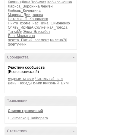
КнягиняДанаЛюбимая
Кобыло-кошка
Лариса_Воронина
Ленген
Любовь_Кочергина
Марина_Джиджоева
Наталья_П_Коноплева
Никто_кроме_нас
Нина_Симоненко
Опять_ИрИшА
Солнечная_погода
ТаткаМи
Элла-Элизабет
Яна_Малыхина
газета_Пятый_элемент
милена70
фортунчик
Сообщества
-
Участник сообществ
(Всего в списке: 5)
мудрые_мысли
Читальный_зал
День_Победы
книги
Книжный_БУМ
Трансляции
-
Список трансляций
lj_klimenko
lj_kaihopara
Статистика
-