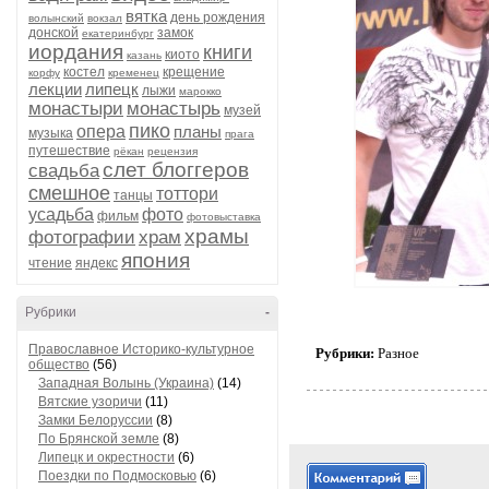
вятка
день рождения
волынский
вокзал
донской
замок
екатеринбург
иордания
книги
киото
казань
костел
крещение
корфу
кременец
лекции
липецк
лыжи
марокко
монастыри
монастырь
музей
пико
опера
планы
музыка
прага
путешествие
рёкан
рецензия
слет блоггеров
свадьба
смешное
тоттори
танцы
усадьба
фото
фильм
фотовыставка
храмы
фотографии
храм
япония
чтение
яндекс
Рубрики
-
Православное Историко-культурное
Рубрики:
Разное
общество
(56)
Западная Волынь (Украина)
(14)
Вятские узоричи
(11)
Замки Белоруссии
(8)
По Брянской земле
(8)
Липецк и окрестности
(6)
Поездки по Подмосковью
(6)