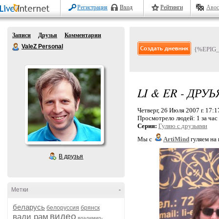
Регистрация
Вход
Рейтинги
Авос
Записи
Друзья
Комментарии
ValeZ Personal
{%EPIG
LI & ER - ДРУ
Четверг, 26 Июля 2007 г. 17:1
Просмотрело людей:
1 за час
Серия:
Гуляю с друзьями
Мы с
ArtiMind
гуляем на
В друзья
Метки
-
беларусь
белоруссия
брянск
видео
вади рам
владимир-