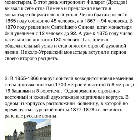
монастырем. В этот день митрополит Филарет (Дроздов)
вызвал к себе отца Пимена и предложил ввести в
монастыре общежительный устав. Число братии росло: в
1865 году составило 48 человек, а в 1867 – 94 человека. В
1870 году решением Святейшего Синода штат монастыря
был увеличен с 12 человек до 92. А уже к 1875 году число
насельников достигло 130 человек. Так, приняв
общежительный устав и став оплотом строгой духовной
жизни, Николо-Угрешский монастырь вступил в период
своего второго расцвета.
2. В 1855-1866 вокруг обители возводится новая каменная
стена протяженностью 1700 метров и высотой 5-6 метров, с
16 башнями и 8 воротами. Одновременно строились
восточный и южный двухэтажные кирпичные корпуса. В
одном из корпусов расположили больницу, в которой во
время русско-турецкой войны 1877-1878 гг. лечились
раненые русские воины.