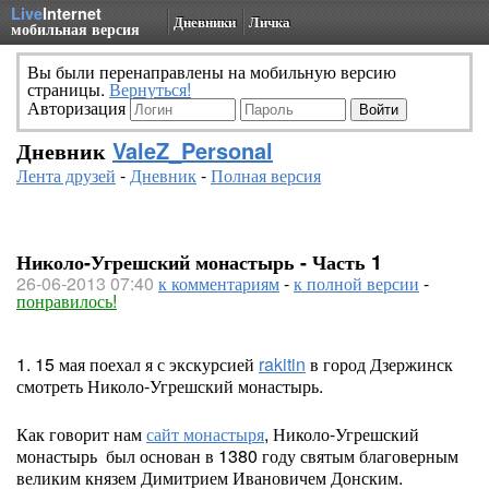
Live
Internet
Дневники
Личка
мобильная версия
Вы были перенаправлены на мобильную версию
страницы.
Вернуться!
Авторизация
Дневник
ValeZ_Personal
Лента друзей
-
Дневник
-
Полная версия
Николо-Угрешский монастырь - Часть 1
26-06-2013 07:40
к комментариям
-
к полной версии
-
понравилось!
1. 15 мая поехал я с экскурсией
rakitin
в город Дзержинск
смотреть Николо-Угрешский монастырь.
Как говорит нам
сайт монастыря
, Николо-Угрешский
монастырь был основан в 1380 году святым благоверным
великим князем Димитрием Ивановичем Донским.