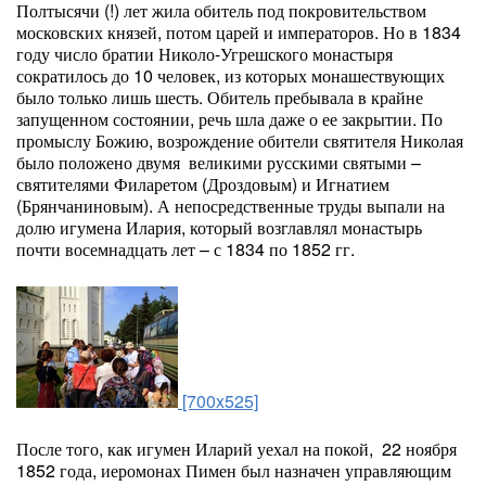
Полтысячи (!) лет жила обитель под покровительством
московских князей, потом царей и императоров. Но в 1834
году число братии Николо-Угрешского монастыря
сократилось до 10 человек, из которых монашествующих
было только лишь шесть. Обитель пребывала в крайне
запущенном состоянии, речь шла даже о ее закрытии. По
промыслу Божию, возрождение обители святителя Николая
было положено двумя великими русскими святыми –
святителями Филаретом (Дроздовым) и Игнатием
(Брянчаниновым). А непосредственные труды выпали на
долю игумена Илария, который возглавлял монастырь
почти восемнадцать лет – с 1834 по 1852 гг.
[700x525]
После того, как игумен Иларий уехал на покой, 22 ноября
1852 года, иеромонах Пимен был назначен управляющим