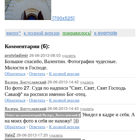
[700x525]
вверх^
к полной версии
понравилось!
в evernote
Комментарии (6):
26-06-2013-08:03
удалить
protvladimir
Большое спасибо, Валентин. Фотографии чудесные.
Милости в Господе.
Обратиться
-
Ответить
-
К полной версии
26-06-2013-14:42
удалить
Валера_Богуславский
По фото 27. Судя по надписи "Свят, Свят, Свят Господь
Саваоф" на росписи именно Бог-отец.
Обратиться
-
Ответить
-
К полной версии
26-06-2013-14:43
удалить
Валера_Богуславский
Увидел в кадре и себя. А
Ответ на комментарий Валера_Богуславский
#
на моих фото я себя не нахожу! :)))
Обратиться
-
Ответить
-
К полной версии
26-06-2013-17:20
удалить
ValeZ