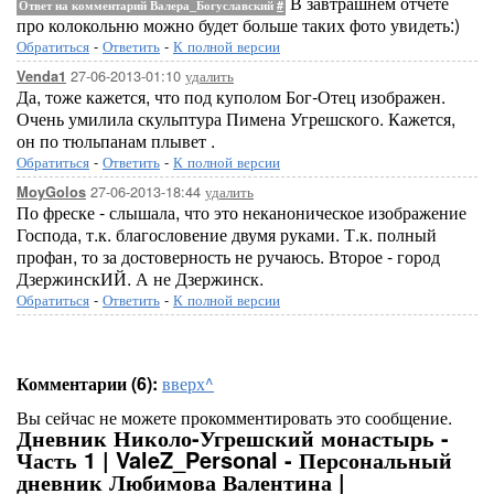
В завтрашнем отчете
Ответ на комментарий Валера_Богуславский
#
про колокольню можно будет больше таких фото увидеть:)
Обратиться
-
Ответить
-
К полной версии
27-06-2013-01:10
удалить
Venda1
Да, тоже кажется, что под куполом Бог-Отец изображен.
Очень умилила скульптура Пимена Угрешского. Кажется,
он по тюльпанам плывет .
Обратиться
-
Ответить
-
К полной версии
27-06-2013-18:44
удалить
MoyGolos
По фреске - слышала, что это неканоническое изображение
Господа, т.к. благословение двумя руками. Т.к. полный
профан, то за достоверность не ручаюсь. Второе - город
ДзержинскИЙ. А не Дзержинск.
Обратиться
-
Ответить
-
К полной версии
Комментарии (6):
вверх^
Вы сейчас не можете прокомментировать это сообщение.
Дневник Николо-Угрешский монастырь -
Часть 1 | ValeZ_Personal - Персональный
дневник Любимова Валентина |