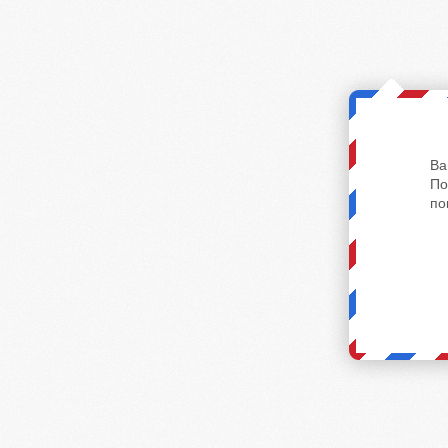
Ва
По
по