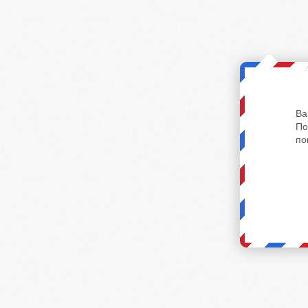
Ва
По
по