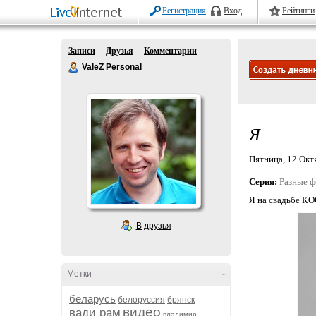
Регистрация
Вход
Рейтинги
Записи
Друзья
Комментарии
ValeZ Personal
Я
Пятница, 12 Октя
Серия:
Разные ф
Я на свадьбе К
В друзья
Метки
-
беларусь
белоруссия
брянск
видео
вади рам
владимир-