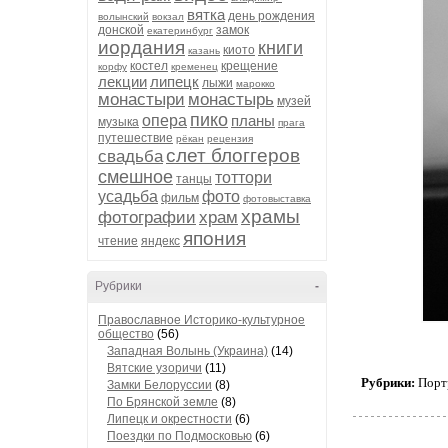
вятка
день рождения
волынский
вокзал
донской
замок
екатеринбург
иордания
книги
киото
казань
костел
крещение
корфу
кременец
лекции
липецк
лыжи
марокко
монастыри
монастырь
музей
пико
опера
планы
музыка
прага
путешествие
рёкан
рецензия
слет блоггеров
свадьба
смешное
тоттори
танцы
усадьба
фото
фильм
фотовыставка
храмы
фотографии
храм
япония
чтение
яндекс
Рубрики
-
Православное Историко-культурное
общество
(56)
Западная Волынь (Украина)
(14)
Вятские узоричи
(11)
Рубрики:
Порт
Замки Белоруссии
(8)
По Брянской земле
(8)
Липецк и окрестности
(6)
Поездки по Подмосковью
(6)