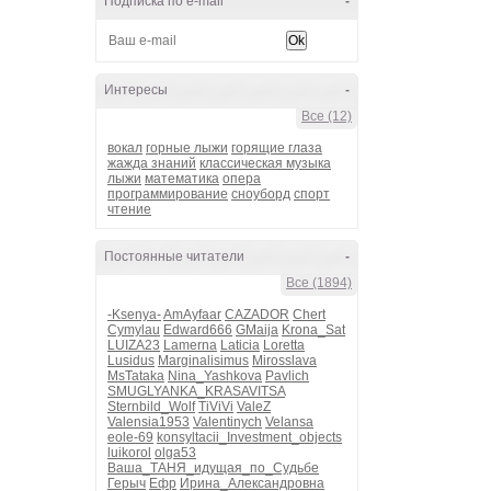
Подписка по e-mail
-
Интересы
-
Все (12)
вокал
горные лыжи
горящие глаза
жажда знаний
классическая музыка
лыжи
математика
опера
программирование
сноуборд
спорт
чтение
Постоянные читатели
-
Все (1894)
-Ksenya-
AmAyfaar
CAZADOR
Chert
Cymylau
Edward666
GMaija
Krona_Sat
LUIZA23
Lamerna
Laticia
Loretta
Lusidus
Marginalisimus
Mirosslava
MsTataka
Nina_Yashkova
Pavlich
SMUGLYANKA_KRASAVITSA
Sternbild_Wolf
TiViVi
ValeZ
Valensia1953
Valentinych
Velansa
eole-69
konsyltacii_Investment_objects
luikorol
olga53
Ваша_ТАНЯ_идущая_по_Судьбе
Герыч
Ефр
Ирина_Александровна