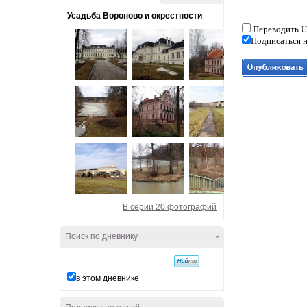
Усадьба Вороново и окрестности
Переводить U
Подписаться н
В серии 20 фотографий
Поиск по дневнику
-
в этом дневнике