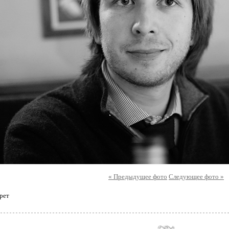
« Предыдущее фото
Следующее фото »
рет