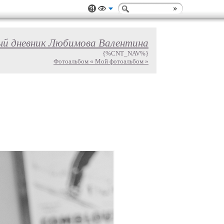
ый дневник Любимова Валентина
{%CNT_NAV%}
Фотоальбом « Мой фотоальбом »