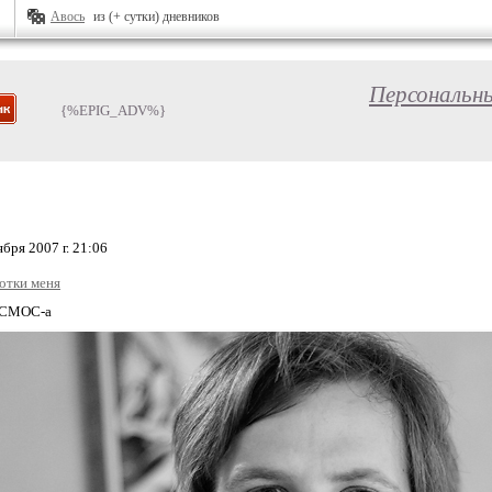
Авось
из (+ сутки) дневников
Персональн
{%EPIG_ADV%}
бря 2007 г. 21:06
отки меня
ОСМОС-а