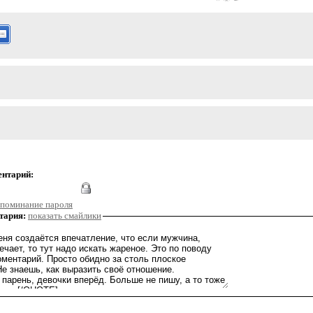
ентарий:
поминание пароля
тария:
показать смайлики