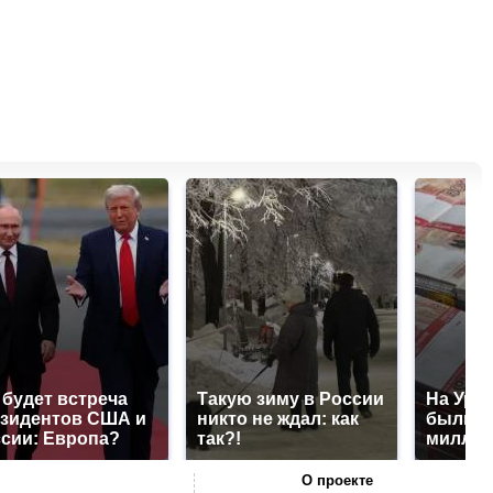
 будет встреча
Такую зиму в России
На Урал
зидентов США и
никто не ждал: как
были у
сии: Европа?
так?!
миллио
О проекте