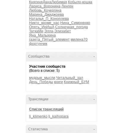
КнягиняДанаЛюбимая
Кобыло-кошка
Лариса_Воронина
Ленген
Любовь_Кочергина
Марина_Джиджоева
Наталья_П_Коноплева
Никто_кроме_нас
Нина_Симоненко
Опять_ИрИшА
Солнечная_погода
ТаткаМи
Элла-Элизабет
Яна_Малыхина
газета_Пятый_элемент
милена70
фортунчик
Сообщества
-
Участник сообществ
(Всего в списке: 5)
мудрые_мысли
Читальный_зал
День_Победы
книги
Книжный_БУМ
Трансляции
-
Список трансляций
lj_klimenko
lj_kaihopara
Статистика
-